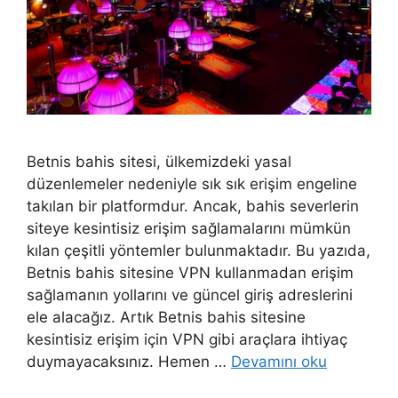
Betnis bahis sitesi, ülkemizdeki yasal
düzenlemeler nedeniyle sık sık erişim engeline
takılan bir platformdur. Ancak, bahis severlerin
siteye kesintisiz erişim sağlamalarını mümkün
kılan çeşitli yöntemler bulunmaktadır. Bu yazıda,
Betnis bahis sitesine VPN kullanmadan erişim
sağlamanın yollarını ve güncel giriş adreslerini
ele alacağız. Artık Betnis bahis sitesine
kesintisiz erişim için VPN gibi araçlara ihtiyaç
duymayacaksınız. Hemen …
Devamını oku