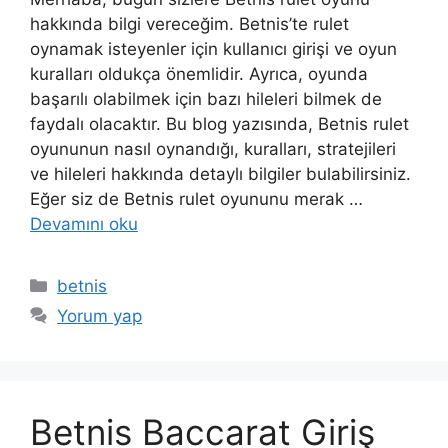
hakkında bilgi vereceğim. Betnis’te rulet
oynamak isteyenler için kullanıcı girişi ve oyun
kuralları oldukça önemlidir. Ayrıca, oyunda
başarılı olabilmek için bazı hileleri bilmek de
faydalı olacaktır. Bu blog yazısında, Betnis rulet
oyununun nasıl oynandığı, kuralları, stratejileri
ve hileleri hakkında detaylı bilgiler bulabilirsiniz.
Eğer siz de Betnis rulet oyununu merak …
Devamını oku
Kategoriler
betnis
Yorum yap
Betnis Baccarat Giriş