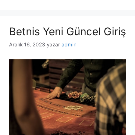
Betnis Yeni Güncel Giriş
Aralık 16, 2023
yazar
admin