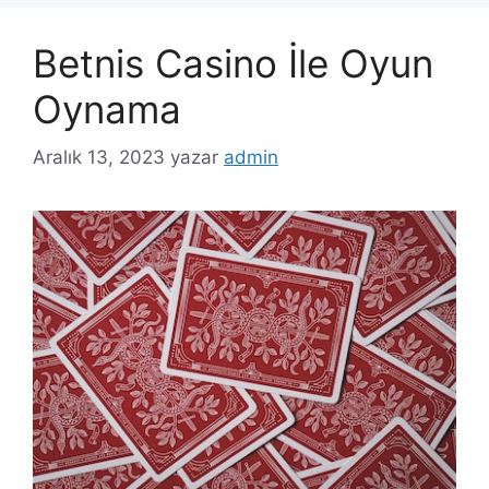
Betnis Casino İle Oyun
Oynama
Aralık 13, 2023
yazar
admin