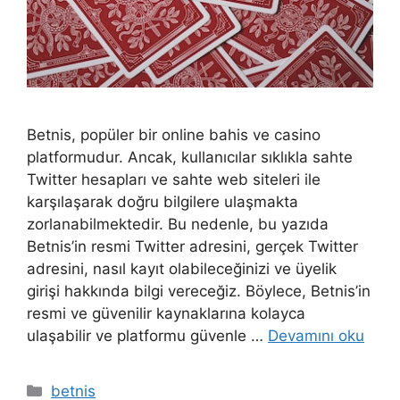
Betnis, popüler bir online bahis ve casino
platformudur. Ancak, kullanıcılar sıklıkla sahte
Twitter hesapları ve sahte web siteleri ile
karşılaşarak doğru bilgilere ulaşmakta
zorlanabilmektedir. Bu nedenle, bu yazıda
Betnis’in resmi Twitter adresini, gerçek Twitter
adresini, nasıl kayıt olabileceğinizi ve üyelik
girişi hakkında bilgi vereceğiz. Böylece, Betnis’in
resmi ve güvenilir kaynaklarına kolayca
ulaşabilir ve platformu güvenle …
Devamını oku
Kategoriler
betnis