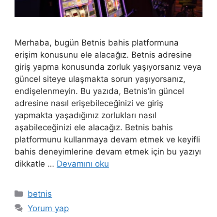
Merhaba, bugün Betnis bahis platformuna
erişim konusunu ele alacağız. Betnis adresine
giriş yapma konusunda zorluk yaşıyorsanız veya
güncel siteye ulaşmakta sorun yaşıyorsanız,
endişelenmeyin. Bu yazıda, Betnis’in güncel
adresine nasıl erişebileceğinizi ve giriş
yapmakta yaşadığınız zorlukları nasıl
aşabileceğinizi ele alacağız. Betnis bahis
platformunu kullanmaya devam etmek ve keyifli
bahis deneyimlerine devam etmek için bu yazıyı
dikkatle …
Devamını oku
Kategoriler
betnis
Yorum yap