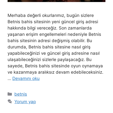
Merhaba değerli okurlarımız, bugün sizlere
Betnis bahis sitesinin yeni güncel giriş adresi
hakkında bilgi vereceğiz. Son zamanlarda
yaşanan erişim engellemeleri nedeniyle Betnis
bahis sitesinin adresi değişmiş olabilir. Bu
durumda, Betnis bahis sitesine nasıl giriş
yapabileceğinizi ve güncel giriş adresine nasıl
ulaşabileceğinizi sizlerle paylaşacağız. Bu
sayede, Betnis bahis sitesinde oyun oynamaya
ve kazanmaya aralıksız devam edebileceksiniz.
…
Devamını oku
Kategoriler
betnis
Yorum yap