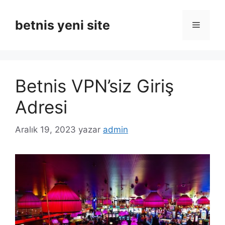
İçeriğe
atla
betnis yeni site
Menü
Betnis VPN’siz Giriş
Adresi
Aralık 19, 2023
yazar
admin