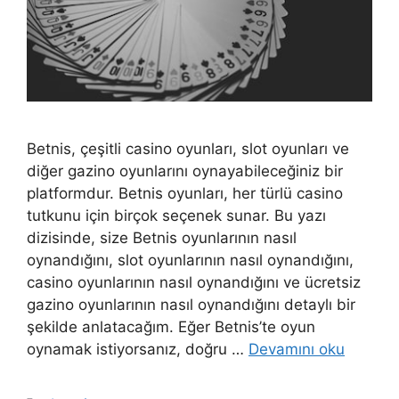
Betnis, çeşitli casino oyunları, slot oyunları ve
diğer gazino oyunlarını oynayabileceğiniz bir
platformdur. Betnis oyunları, her türlü casino
tutkunu için birçok seçenek sunar. Bu yazı
dizisinde, size Betnis oyunlarının nasıl
oynandığını, slot oyunlarının nasıl oynandığını,
casino oyunlarının nasıl oynandığını ve ücretsiz
gazino oyunlarının nasıl oynandığını detaylı bir
şekilde anlatacağım. Eğer Betnis’te oyun
oynamak istiyorsanız, doğru …
Devamını oku