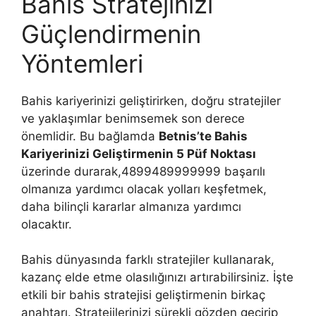
Bahis Stratejinizi
Güçlendirmenin
Yöntemleri
Bahis kariyerinizi geliştirirken, doğru stratejiler
ve yaklaşımlar benimsemek son derece
önemlidir. Bu bağlamda
Betnis’te Bahis
Kariyerinizi Geliştirmenin 5 Püf Noktası
üzerinde durarak,4899489999999 başarılı
olmanıza yardımcı olacak yolları keşfetmek,
daha bilinçli kararlar almanıza yardımcı
olacaktır.
Bahis dünyasında farklı stratejiler kullanarak,
kazanç elde etme olasılığınızı artırabilirsiniz. İşte
etkili bir bahis stratejisi geliştirmenin birkaç
anahtarı. Stratejilerinizi sürekli gözden geçirip