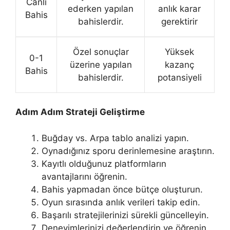
Canlı
ederken yapılan
anlık karar
Bahis
bahislerdir.
gerektirir
Özel sonuçlar
Yüksek
0-1
üzerine yapılan
kazanç
Bahis
bahislerdir.
potansiyeli
Adım Adım Strateji Geliştirme
Buğday vs. Arpa tablo analizi yapın.
Oynadığınız sporu derinlemesine araştırın.
Kayıtlı olduğunuz platformların
avantajlarını öğrenin.
Bahis yapmadan önce bütçe oluşturun.
Oyun sırasında anlık verileri takip edin.
Başarılı stratejilerinizi sürekli güncelleyin.
Deneyimlerinizi değerlendirin ve öğrenin.