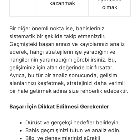
kazanmak
olmak
Bir diğer önemli nokta ise, bahislerinizi
sistematik bir şekilde takip etmenizdir.
Geçmişteki başarılarınızı ve kayıplarınızı analiz
ederek, hangi stratejilerin işe yaradığını ve
hangilerinin yaramadığını görebilirsiniz. Bu,
gelişiminiz için altın değerinde bir fırsattır.
Ayrıca, bu tür bir analiz sonucunda, gelişim
alanlarınızı keşfetmek, stratejinizi daha verimli
bir hale getirmek adına size rehberlik edecektir.
Başarı İçin Dikkat Edilmesi Gerekenler
Dürüst ve gerçekçi hedefler belirleyin.
Bahis geçmişinizi tutun ve analiz edin.
Bilgi ve deneyimlerinizi sürekli