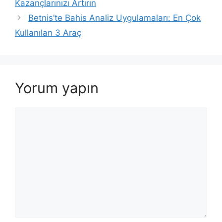
Kazançlarınızı Artırın
Betnis’te Bahis Analiz Uygulamaları: En Çok
Kullanılan 3 Araç
Yorum yapın
Yorum