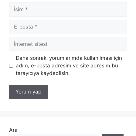
İsim
E-
posta
İnternet
sitesi
Daha sonraki yorumlarımda kullanılması için
adım, e-posta adresim ve site adresim bu
tarayıcıya kaydedilsin.
Ara