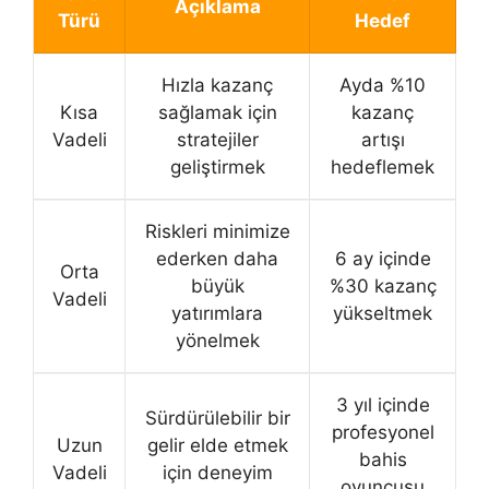
Açıklama
Türü
Hedef
Hızla kazanç
Ayda %10
Kısa
sağlamak için
kazanç
Vadeli
stratejiler
artışı
geliştirmek
hedeflemek
Riskleri minimize
ederken daha
6 ay içinde
Orta
büyük
%30 kazanç
Vadeli
yatırımlara
yükseltmek
yönelmek
3 yıl içinde
Sürdürülebilir bir
profesyonel
Uzun
gelir elde etmek
bahis
Vadeli
için deneyim
oyuncusu