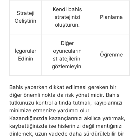
Kendi bahis
Strateji
stratejinizi
Planlama
Geliştirin
oluşturun.
Diğer
İçgörüler
oyuncuların
Öğrenme
Edinin
stratejilerini
gözlemleyin.
Bahis yaparken dikkat edilmesi gereken bir
diğer önemli nokta da risk yönetimidir. Bahis
tutkunuzu kontrol altında tutmak, kayıplarınızı
minimize etmenize yardımcı olur.
Kazandığınızda kazançlarınızı akıllıca yatırmak,
kaybettiğinizde ise hislerinizi değil mantığınızı
dinlemek, uzun vadede daha sürdürülebilir bir