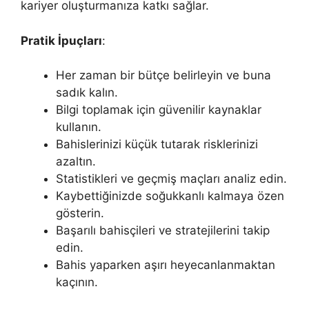
kariyer oluşturmanıza katkı sağlar.
Pratik İpuçları
:
Her zaman bir bütçe belirleyin ve buna
sadık kalın.
Bilgi toplamak için güvenilir kaynaklar
kullanın.
Bahislerinizi küçük tutarak risklerinizi
azaltın.
Statistikleri ve geçmiş maçları analiz edin.
Kaybettiğinizde soğukkanlı kalmaya özen
gösterin.
Başarılı bahisçileri ve stratejilerini takip
edin.
Bahis yaparken aşırı heyecanlanmaktan
kaçının.