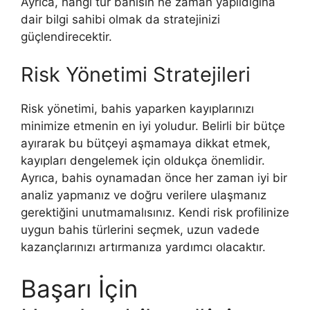
Ayrıca, hangi tür bahisin ne zaman yapıldığına
dair bilgi sahibi olmak da stratejinizi
güçlendirecektir.
Risk Yönetimi Stratejileri
Risk yönetimi, bahis yaparken kayıplarınızı
minimize etmenin en iyi yoludur. Belirli bir bütçe
ayırarak bu bütçeyi aşmamaya dikkat etmek,
kayıpları dengelemek için oldukça önemlidir.
Ayrıca, bahis oynamadan önce her zaman iyi bir
analiz yapmanız ve doğru verilere ulaşmanız
gerektiğini unutmamalısınız. Kendi risk profilinize
uygun bahis türlerini seçmek, uzun vadede
kazançlarınızı artırmanıza yardımcı olacaktır.
Başarı İçin