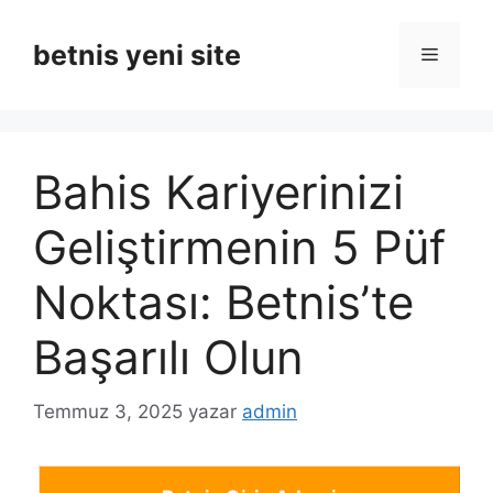
İçeriğe
atla
betnis yeni site
Menü
Bahis Kariyerinizi
Geliştirmenin 5 Püf
Noktası: Betnis’te
Başarılı Olun
Temmuz 3, 2025
yazar
admin