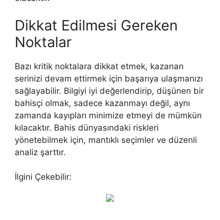
Dikkat Edilmesi Gereken
Noktalar
Bazı kritik noktalara dikkat etmek, kazanan
serinizi devam ettirmek için başarıya ulaşmanızı
sağlayabilir. Bilgiyi iyi değerlendirip, düşünen bir
bahisçi olmak, sadece kazanmayı değil, aynı
zamanda kayıpları minimize etmeyi de mümkün
kılacaktır. Bahis dünyasındaki riskleri
yönetebilmek için, mantıklı seçimler ve düzenli
analiz şarttır.
İlgini Çekebilir: