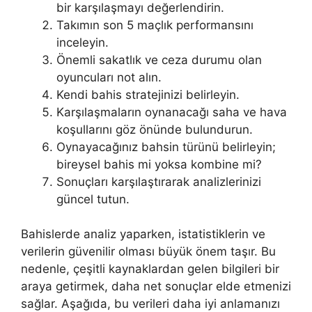
bir karşılaşmayı değerlendirin.
Takımın son 5 maçlık performansını
inceleyin.
Önemli sakatlık ve ceza durumu olan
oyuncuları not alın.
Kendi bahis stratejinizi belirleyin.
Karşılaşmaların oynanacağı saha ve hava
koşullarını göz önünde bulundurun.
Oynayacağınız bahsin türünü belirleyin;
bireysel bahis mi yoksa kombine mi?
Sonuçları karşılaştırarak analizlerinizi
güncel tutun.
Bahislerde analiz yaparken, istatistiklerin ve
verilerin güvenilir olması büyük önem taşır. Bu
nedenle, çeşitli kaynaklardan gelen bilgileri bir
araya getirmek, daha net sonuçlar elde etmenizi
sağlar. Aşağıda, bu verileri daha iyi anlamanızı