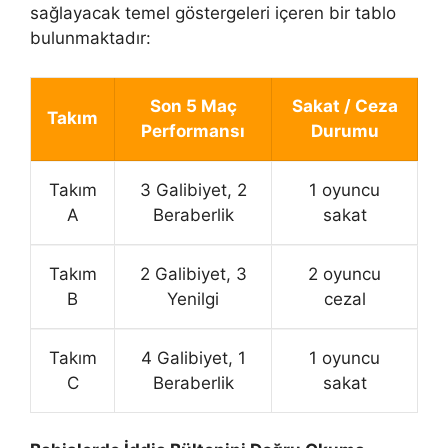
sağlayacak temel göstergeleri içeren bir tablo
bulunmaktadır:
Son 5 Maç
Sakat / Ceza
Takım
Performansı
Durumu
Takım
3 Galibiyet, 2
1 oyuncu
A
Beraberlik
sakat
Takım
2 Galibiyet, 3
2 oyuncu
B
Yenilgi
cezal
Takım
4 Galibiyet, 1
1 oyuncu
C
Beraberlik
sakat