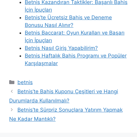
Betnis Kazandıran Taktikler: Başarılı Bahis
İçin İpuçları
Betnis’te Ücretsiz Bahis ve Deneme
Bonusu Nasıl Alınır?
Betnis Baccarat: Oyun Kuralları ve Başarı
İçin İpuçları
Betnis Nasıl Giriş Yapabilirim?
Betnis Haftalık Bahis Programı ve Popüler
Karşılaşmalar
Kategoriler
betnis
Betnis’te Bahis Kuponu Çeşitleri ve Hangi
Durumlarda Kullanılmalı?
Betnis’te Sürpriz Sonuçlara Yatırım Yapmak
Ne Kadar Mantıklı?