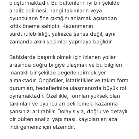
oluşturmaktadır. Bu bültenlerin iyi bir şekilde
analiz edilmesi, hangi takımların veya
oyuncuların öne çıktığını anlamak açısından
kritik öneme sahiptir. Kazanmanın
sürdürülebilirliği, yalnızca şansa değil, aynı
zamanda akıllı seçimler yapmaya bağlıdır.
Bahislerde başarılı olmak için izlenen yollar
arasında doğru bilgiye ulaşmak ve bu bilgileri
mantıklı bir şekilde değerlendirmek yer
almaktadır. Öngörüler, istatistikler ve takım form
durumları, hedeflerinize ulaşmanızda büyük rol
oynamaktadır. Özellikle, formları yüksek olan
takımları ve oyuncuları belirlemek, kazanma
şansınızı artırabilir. Dolayısıyla, doğru ve detaylı
bir bülten analizi yapılması, kayıpları en aza
indirgemeniz için elzemdir.