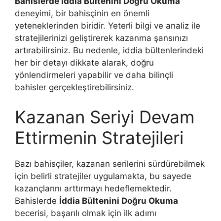
Bahislerde İddia Bültenini Doğru Okuma
deneyimi, bir bahisçinin en önemli
yeteneklerinden biridir. Yeterli bilgi ve analiz ile
stratejilerinizi geliştirerek kazanma şansınızı
artırabilirsiniz. Bu nedenle, iddia bültenlerindeki
her bir detayı dikkate alarak, doğru
yönlendirmeleri yapabilir ve daha bilinçli
bahisler gerçekleştirebilirsiniz.
Kazanan Seriyi Devam
Ettirmenin Stratejileri
Bazı bahisçiler, kazanan serilerini sürdürebilmek
için belirli stratejiler uygulamakta, bu sayede
kazançlarını arttırmayı hedeflemektedir.
Bahislerde
İddia Bültenini Doğru Okuma
becerisi, başarılı olmak için ilk adımı