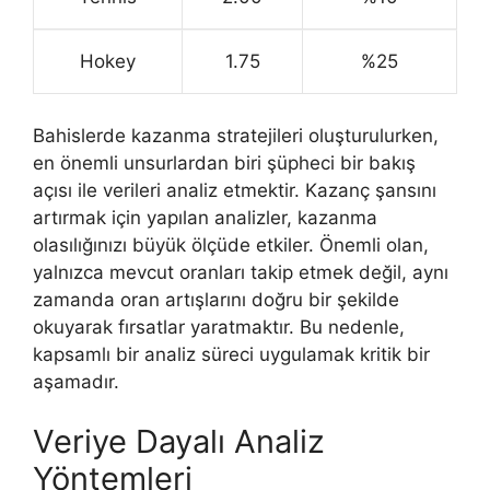
Hokey
1.75
%25
Bahislerde kazanma stratejileri oluşturulurken,
en önemli unsurlardan biri şüpheci bir bakış
açısı ile verileri analiz etmektir. Kazanç şansını
artırmak için yapılan analizler, kazanma
olasılığınızı büyük ölçüde etkiler. Önemli olan,
yalnızca mevcut oranları takip etmek değil, aynı
zamanda oran artışlarını doğru bir şekilde
okuyarak fırsatlar yaratmaktır. Bu nedenle,
kapsamlı bir analiz süreci uygulamak kritik bir
aşamadır.
Veriye Dayalı Analiz
Yöntemleri