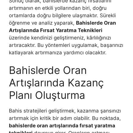
Sonuç olarak, bahislerde kazanç fırsatlarını
artırmanın en etkili yollarından biri, doğru
ortamlarda doğru bilgilere ulaşmaktır. Sürekli
öğrenme ve analiz yaparak,
Bahislerde Oran
Artışlarında Fırsat Yaratma Teknikleri
üzerinde kendinizi geliştirmeniz, kârlılığınızı
artıracaktır. Bu yöntemleri uygulamak, başarınızı
katlayarak artırmanıza yardımcı olacaktır.
Bahislerde Oran
Artışlarında Kazanç
Planı Oluşturma
Bahis stratejileri geliştirmek, kazanma şansınızı
artırmak için kritik bir adım olabilir. Bu noktada,
bahislerde oran artışlarında fırsat yaratma