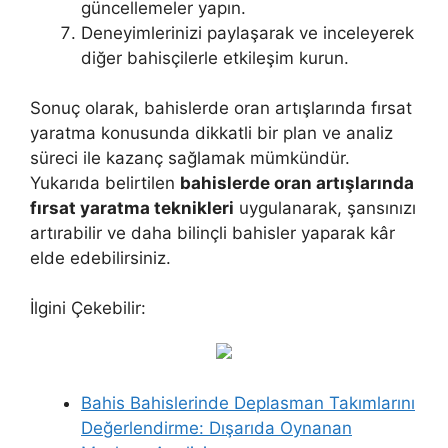
güncellemeler yapın.
Deneyimlerinizi paylaşarak ve inceleyerek
diğer bahisçilerle etkileşim kurun.
Sonuç olarak, bahislerde oran artışlarında fırsat
yaratma konusunda dikkatli bir plan ve analiz
süreci ile kazanç sağlamak mümkündür.
Yukarıda belirtilen
bahislerde oran artışlarında
fırsat yaratma teknikleri
uygulanarak, şansınızı
artırabilir ve daha bilinçli bahisler yaparak kâr
elde edebilirsiniz.
İlgini Çekebilir:
Bahis Bahislerinde Deplasman Takımlarını
Değerlendirme: Dışarıda Oynanan