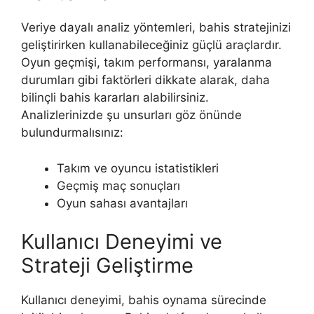
Veriye dayalı analiz yöntemleri, bahis stratejinizi
geliştirirken kullanabileceğiniz güçlü araçlardır.
Oyun geçmişi, takım performansı, yaralanma
durumları gibi faktörleri dikkate alarak, daha
bilinçli bahis kararları alabilirsiniz.
Analizlerinizde şu unsurları göz önünde
bulundurmalısınız:
Takım ve oyuncu istatistikleri
Geçmiş maç sonuçları
Oyun sahası avantajları
Kullanıcı Deneyimi ve
Strateji Geliştirme
Kullanıcı deneyimi, bahis oynama sürecinde