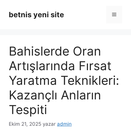
İçeriğe
atla
betnis yeni site
Menü
Bahislerde Oran
Artışlarında Fırsat
Yaratma Teknikleri:
Kazançlı Anların
Tespiti
Ekim 21, 2025
yazar
admin