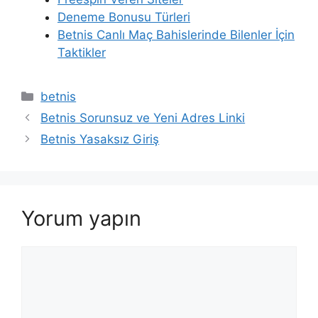
Deneme Bonusu Türleri
Betnis Canlı Maç Bahislerinde Bilenler İçin
Taktikler
Kategoriler
betnis
Betnis Sorunsuz ve Yeni Adres Linki
Betnis Yasaksız Giriş
Yorum yapın
Yorum