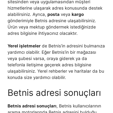
sitesinden veya uygulamasından müşteri
hizmetlerine ulaşarak adres konusunda destek
alabilirsiniz. Ayrıca,
posta
veya
kargo
gönderimiyle Betnis adresine ulaşabilirsiniz.
Ürün veya mektup göndermek istediğinizde
adres bilgisine ihtiyacınız olacaktır.
Yerel işletmeler
de Betnis’in adresini bulmanıza
yardımcı olabilir. Eğer Betnis’in bir mağazası
veya şubesi varsa, oraya giderek ya da
telefonla iletişime geçerek adres bilgisine
ulaşabilirsiniz. Yerel rehberler ve haritalar da bu
konuda size yardımcı olabilir.
Betnis adresi sonuçları
Betnis adresi sonuçları
, Betnis kullanıcılarının
arama motorlarında Betnis adresini bulduğu