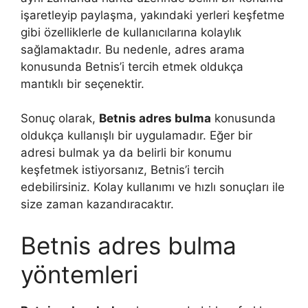
işaretleyip paylaşma, yakındaki yerleri keşfetme
gibi özelliklerle de kullanıcılarına kolaylık
sağlamaktadır. Bu nedenle, adres arama
konusunda Betnis’i tercih etmek oldukça
mantıklı bir seçenektir.
Sonuç olarak,
Betnis adres bulma
konusunda
oldukça kullanışlı bir uygulamadır. Eğer bir
adresi bulmak ya da belirli bir konumu
keşfetmek istiyorsanız, Betnis’i tercih
edebilirsiniz. Kolay kullanımı ve hızlı sonuçları ile
size zaman kazandıracaktır.
Betnis adres bulma
yöntemleri