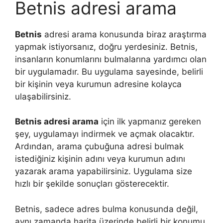
Betnis adresi arama
Betnis
adresi arama konusunda biraz araştırma
yapmak istiyorsanız, doğru yerdesiniz. Betnis,
insanların konumlarını bulmalarına yardımcı olan
bir uygulamadır. Bu uygulama sayesinde, belirli
bir kişinin veya kurumun adresine kolayca
ulaşabilirsiniz.
Betnis adresi arama
için ilk yapmanız gereken
şey, uygulamayı indirmek ve açmak olacaktır.
Ardından, arama çubuğuna adresi bulmak
istediğiniz kişinin adını veya kurumun adını
yazarak arama yapabilirsiniz. Uygulama size
hızlı bir şekilde sonuçları gösterecektir.
Betnis, sadece adres bulma konusunda değil,
aynı zamanda harita üzerinde belirli bir konumu