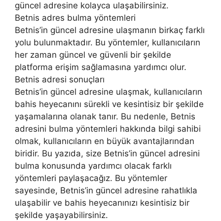
güncel adresine kolayca ulaşabilirsiniz.
Betnis adres bulma yöntemleri
Betnis’in güncel adresine ulaşmanın birkaç farklı
yolu bulunmaktadır. Bu yöntemler, kullanıcıların
her zaman güncel ve güvenli bir şekilde
platforma erişim sağlamasına yardımcı olur.
Betnis adresi sonuçları
Betnis’in güncel adresine ulaşmak, kullanıcıların
bahis heyecanını sürekli ve kesintisiz bir şekilde
yaşamalarına olanak tanır. Bu nedenle, Betnis
adresini bulma yöntemleri hakkında bilgi sahibi
olmak, kullanıcıların en büyük avantajlarından
biridir. Bu yazıda, size Betnis’in güncel adresini
bulma konusunda yardımcı olacak farklı
yöntemleri paylaşacağız. Bu yöntemler
sayesinde, Betnis’in güncel adresine rahatlıkla
ulaşabilir ve bahis heyecanınızı kesintisiz bir
şekilde yaşayabilirsiniz.