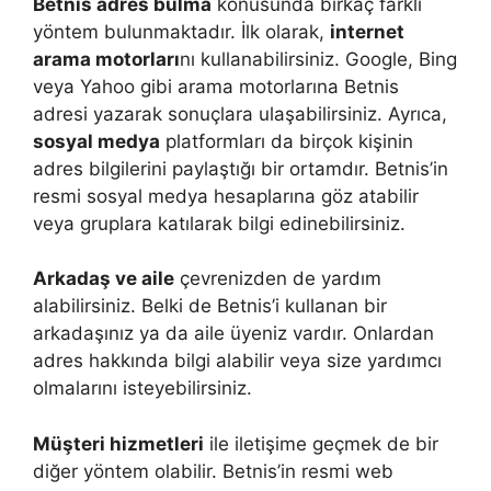
Betnis adres bulma
konusunda birkaç farklı
yöntem bulunmaktadır. İlk olarak,
internet
arama motorları
nı kullanabilirsiniz. Google, Bing
veya Yahoo gibi arama motorlarına Betnis
adresi yazarak sonuçlara ulaşabilirsiniz. Ayrıca,
sosyal medya
platformları da birçok kişinin
adres bilgilerini paylaştığı bir ortamdır. Betnis’in
resmi sosyal medya hesaplarına göz atabilir
veya gruplara katılarak bilgi edinebilirsiniz.
Arkadaş ve aile
çevrenizden de yardım
alabilirsiniz. Belki de Betnis’i kullanan bir
arkadaşınız ya da aile üyeniz vardır. Onlardan
adres hakkında bilgi alabilir veya size yardımcı
olmalarını isteyebilirsiniz.
Müşteri hizmetleri
ile iletişime geçmek de bir
diğer yöntem olabilir. Betnis’in resmi web