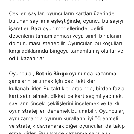
Çekilen sayılar, oyuncuların kartları üzerinde
bulunan sayılarla eşleştiğinde, oyuncu bu sayıyı
işaretler. Bazı oyun modellerinde, belirli
desenlerin tamamlanması veya sınırlı bir alanın
doldurulması istenebilir. Oyuncular, bu koşulları
karşıladıklarında bingoyu tamamlamış olurlar ve
ödül kazanırlar.
Oyuncular,
Betnis Bingo
oyununda kazanma
şanslarını artırmak için bazı taktikler
kullanabilirler. Bu taktikler arasında, birden fazla
kart satın almak, dikkatlice kart seçimi yapmak,
sayıların önceki çekilişlerini incelemek ve farklı
oyun stratejileri denemek bulunabilir. Oyuncular,
aynı zamanda oyunun kurallarını iyi öğrenmeli
ve stratejik davranarak diğer oyuncuları da takip
etmelidirler. Bu sayede kazanma şanslarını