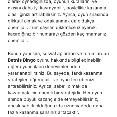
olarak oynadığınızda, oyunun kurallarını ve
akışını daha iyi kavrayabilir, böylelikle kazanma
olasılığınızı artırabilirsiniz. Ayrıca, oyun sırasında
dikkatli olmak ve odaklanmak da oldukça
önemlidir. Tüm sayıları dikkatlice izleyerek,
kaçırdığınız bir numarayı gözden kaçırmamanız
önemlidir.
Bunun yanı sıra, sosyal ağlardan ve forumlardan
Betnis Bingo
oyunu hakkında bilgi edinebilir,
diğer oyuncuların deneyimlerinden
yararlanabilirsiniz. Bu sayede, farklı kazanma
stratejileri öğrenebilir ve oyun tecrübenizi
artırabilirsiniz. Ayrıca, sabırlı olmak da
kazanmak için önemli bir stratejidir. Her oyun
anında büyük kazanç elde etmeyebilirsiniz,
ancak sabırlı olduğunuzda uzun vadede daha
fazla kazanma şansınız artacaktır.