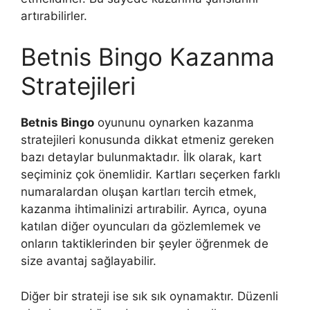
artırabilirler.
Betnis Bingo Kazanma
Stratejileri
Betnis Bingo
oyununu oynarken kazanma
stratejileri konusunda dikkat etmeniz gereken
bazı detaylar bulunmaktadır. İlk olarak, kart
seçiminiz çok önemlidir. Kartları seçerken farklı
numaralardan oluşan kartları tercih etmek,
kazanma ihtimalinizi artırabilir. Ayrıca, oyuna
katılan diğer oyuncuları da gözlemlemek ve
onların taktiklerinden bir şeyler öğrenmek de
size avantaj sağlayabilir.
Diğer bir strateji ise sık sık oynamaktır. Düzenli