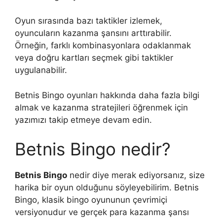
Oyun sırasında bazı taktikler izlemek,
oyuncuların kazanma şansını arttırabilir.
Örneğin, farklı kombinasyonlara odaklanmak
veya doğru kartları seçmek gibi taktikler
uygulanabilir.
Betnis Bingo oyunları hakkında daha fazla bilgi
almak ve kazanma stratejileri öğrenmek için
yazımızı takip etmeye devam edin.
Betnis Bingo nedir?
Betnis Bingo
nedir diye merak ediyorsanız, size
harika bir oyun olduğunu söyleyebilirim. Betnis
Bingo, klasik bingo oyununun çevrimiçi
versiyonudur ve gerçek para kazanma şansı