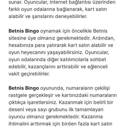
sunar. Oyuncular, internet bağlantısı üzerinden
farklı oyun odalarına bağlanarak, kart satın
alabilir ve şanslarını deneyebilirler.
Betnis Bingo
oynamak için öncelikle Betnis
sitesine üye olmanız gerekmektedir. Ardından,
hesabınıza para yatırarak kart satın alabilir ve
oyun heyecanını yaşayabilirsiniz. Oyuncular,
oyun odalarında diğer katılımcılarla sohbet
edebilir, kazançlarını arttırabilir ve eğlenceli
vakit geçirebilirler.
Betnis Bingo
oyununda, numaraların çekilişi
rastgele gerçekleşir ve kartınızdaki numaraların
çıktıkça işaretlersiniz. Kazanmak için belirli bir
deseni veya sayı grubunu ilk tamamlayan
oyuncu olmanız gerekmektedir. Kazanma
ihtimalini arttırmak için birden fazla kart satın