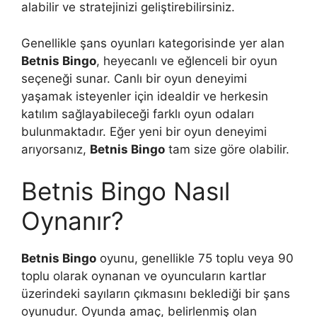
alabilir ve stratejinizi geliştirebilirsiniz.
Genellikle şans oyunları kategorisinde yer alan
Betnis Bingo
, heyecanlı ve eğlenceli bir oyun
seçeneği sunar. Canlı bir oyun deneyimi
yaşamak isteyenler için idealdir ve herkesin
katılım sağlayabileceği farklı oyun odaları
bulunmaktadır. Eğer yeni bir oyun deneyimi
arıyorsanız,
Betnis Bingo
tam size göre olabilir.
Betnis Bingo Nasıl
Oynanır?
Betnis Bingo
oyunu, genellikle 75 toplu veya 90
toplu olarak oynanan ve oyuncuların kartlar
üzerindeki sayıların çıkmasını beklediği bir şans
oyunudur. Oyunda amaç, belirlenmiş olan