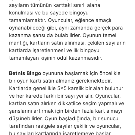
sayıların tümünün karttaki sınırlı alana
konulması ve bu sayede bingoyu
tamamlamaktır. Oyuncular, eğlence amaçlı
oynanabileceği gibi, aynı zamanda gerçek para
kazanma şansı da bulabilirler. Oyunun temel
mantığı, kartların satın alınması, çekilen sayıların
kartlarda işaretlenmesi ve ilk bingoyu
tamamlayan kişinin ödül kazanmasıdır.
Betnis Bingo
oyununa başlamak için öncelikle
bir oyun kartı satın almanız gerekmektedir.
Kartlarda genellikle 5×5 karelik bir alan bulunur
ve her karede farklı bir sayı yer alır. Oyuncular,
kartları satın alırken dikkatlice seçim yapmalı ve
şanslarını artırmak için birden fazla kart almayı
düşünebilirler. Oyun başladığında, bir sunucu
tarafından rastgele sayılar çekilir ve oyuncular,
bu sayıları kartlarında işaretlemeye başlar.