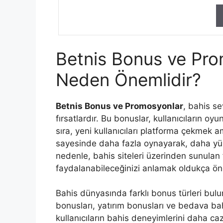
Betnis Bonus ve Pro
Neden Önemlidir?
Betnis Bonus ve Promosyonlar
, bahis se
fırsatlardır. Bu bonuslar, kullanıcıların o
sıra, yeni kullanıcıları platforma çekmek a
sayesinde daha fazla oynayarak, daha yük
nedenle, bahis siteleri üzerinden sunulan 
faydalanabileceğinizi anlamak oldukça öne
Bahis dünyasında farklı bonus türleri bulu
bonusları, yatırım bonusları ve bedava bah
kullanıcıların bahis deneyimlerini daha ca