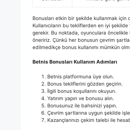
Bonusları etkin bir şekilde kullanmak için 
Kullanıcıların bu tekliflerden en iyi şekild
gerekir. Bu noktada, oyunculara öncelikle 
öneririz. Çünkü her bonusun çevrim şartlar
edilmedikçe bonus kullanımı mümkün olma
Betnis Bonusları Kullanım Adımları
Betnis platformuna üye olun.
Bonus tekliflerini gözden geçirin.
İlgili bonus koşullarını okuyun.
Yatırım yapın ve bonusu alın.
Bonusunuz ile bahsinizi yapın.
Çevrim şartlarına uygun şekilde işl
Kazançlarınızı çekim talebi ile hesa