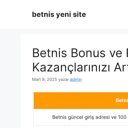
İçeriğe
atla
betnis yeni site
Betnis Bonus ve
Kazançlarınızı Ar
Mart 9, 2025
yazar
admin
Betni
Betnis güncel giriş adresi ve 1