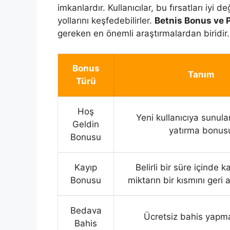
imkanlardır. Kullanıcılar, bu fırsatları iy
yollarını keşfedebilirler.
Betnis Bonus ve 
gereken en önemli araştırmalardan biridir.
Bonus
Tanım
Türü
Hoş
Yeni kullanıcıya sunula
Geldin
yatırma bonus
Bonusu
Kayıp
Belirli bir süre içinde 
Bonusu
miktarın bir kısmını geri
Bedava
Ücretsiz bahis yapma 
Bahis