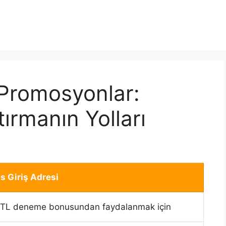
 Promosyonlar:
tırmanın Yolları
s Giriş Adresi
00 TL deneme bonusundan faydalanmak için