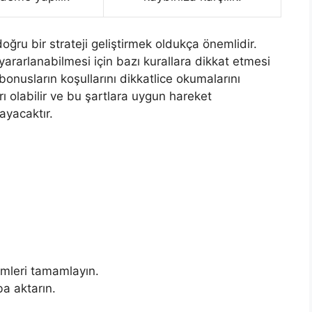
doğru bir strateji geliştirmek oldukça önemlidir.
e yararlanabilmesi için bazı kurallara dikkat etmesi
bonusların koşullarını dikkatlice okumalarını
ı olabilir ve bu şartlara uygun hareket
yacaktır.
emleri tamamlayın.
ba aktarın.