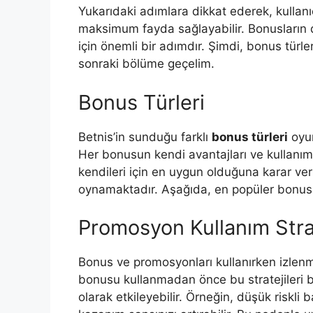
Yukarıdaki adımlara dikkat ederek, kullanı
maksimum fayda sağlayabilir. Bonusların do
için önemli bir adımdır. Şimdi, bonus türle
sonraki bölüme geçelim.
Bonus Türleri
Betnis’in sunduğu farklı
bonus türleri
oyun
Her bonusun kendi avantajları ve kullanım a
kendileri için en uygun olduğuna karar verm
oynamaktadır. Aşağıda, en popüler bonus tü
Promosyon Kullanım Strat
Bonus ve promosyonları kullanırken izlenmes
bonusu kullanmadan önce bu stratejileri bi
olarak etkileyebilir. Örneğin, düşük riskli