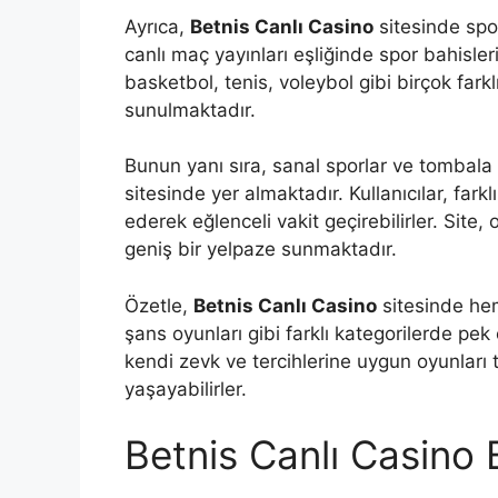
Ayrıca,
Betnis Canlı Casino
sitesinde spor
canlı maç yayınları eşliğinde spor bahisleri
basketbol, tenis, voleybol gibi birçok far
sunulmaktadır.
Bunun yanı sıra, sanal sporlar ve tombala
sitesinde yer almaktadır. Kullanıcılar, fark
ederek eğlenceli vakit geçirebilirler. Site, o
geniş bir yelpaze sunmaktadır.
Özetle,
Betnis Canlı Casino
sitesinde hem
şans oyunları gibi farklı kategorilerde pek
kendi zevk ve tercihlerine uygun oyunları 
yaşayabilirler.
Betnis Canlı Casino B