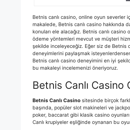
Betnis canlı casino, online oyun severler i
makalede, Betnis canlı casino hakkında da
konuları ele alacağız. Betnis canlı casino o
ödeme yöntemleri mevcut ve müşteri hizmetle
şekilde inceleyeceğiz. Eğer siz de Betnis 
deneyimlerini paylaşmak isteyenlerdenseni
Betnis canlı casino deneyimini en iyi şek
bu makaleyi incelemenizi öneriyoruz.
Betnis Canlı Casino 
Betnis Canlı Casino
sitesinde birçok fark
başında, popüler slot makineleri ve jackpot
poker, baccarat gibi klasik casino oyunları
Canlı krupiyeler eşliğinde oynanan bu oyu