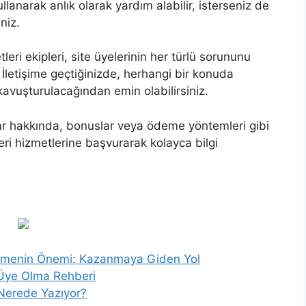
llanarak anlık olarak yardım alabilir, isterseniz de
niz.
leri ekipleri, site üyelerinin her türlü sorununu
 İletişime geçtiğinizde, herhangi bir konuda
avuşturulacağından emin olabilirsiniz.
lar hakkında, bonuslar veya ödeme yöntemleri gibi
ri hizmetlerine başvurarak kolayca bilgi
eçmenin Önemi: Kazanmaya Giden Yol
i Üye Olma Rehberi
 Nerede Yazıyor?