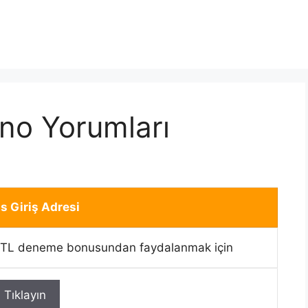
ino Yorumları
s Giriş Adresi
00 TL deneme bonusundan faydalanmak için
Tıklayın