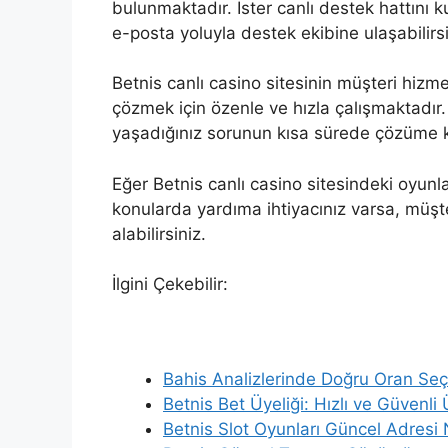
bulunmaktadır. İster canlı destek hattını ku
e-posta yoluyla destek ekibine ulaşabilirsi
Betnis canlı casino sitesinin müşteri hizmet
çözmek için özenle ve hızla çalışmaktadır.
yaşadığınız sorunun kısa sürede çözüme k
Eğer Betnis canlı casino sitesindeki oyun
konularda yardıma ihtiyacınız varsa, müşte
alabilirsiniz.
İlgini Çekebilir:
Bahis Analizlerinde Doğru Oran S
Betnis Bet Üyeliği: Hızlı ve Güvenl
Betnis Slot Oyunları Güncel Adresi