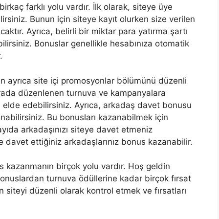
rkaç farklı yolu vardır. İlk olarak, siteye üye
rsiniz. Bunun için siteye kayıt olurken size verilen
tır. Ayrıca, belirli bir miktar para yatırma şartı
ilirsiniz. Bonuslar genellikle hesabınıza otomatik
.
in ayrıca site içi promosyonlar bölümünü düzenli
Burada düzenlenen turnuva ve kampanyalara
ı elde edebilirsiniz. Ayrıca, arkadaş davet bonusu
anabilirsiniz. Bu bonusları kazanabilmek için
r sayıda arkadaşınızı siteye davet etmeniz
davet ettiğiniz arkadaşlarınız bonus kazanabilir.
us kazanmanın birçok yolu vardır. Hoş geldin
nuslardan turnuva ödüllerine kadar birçok fırsat
siteyi düzenli olarak kontrol etmek ve fırsatları