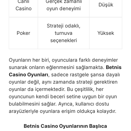
Canlı
Gerçek zamanlı
Düşük
Casino
oyun deneyimi
Strateji odaklı,
Poker
turnuva
Yüksek
seçenekleri
Oyunların her biri, oyunculara farklı deneyimler
sunarak onların eğlenmesini sağlamakta.
Betnis
Casino Oyunları
, sadece rastgele şansa dayalı
oyunlar değil, aynı zamanda strateji gerektiren
oyunlar da içermektedir. Bu çeşitlilik, her
oyuncunun kendi beceri setine uygun bir oyun
bulabilmesini sağlar. Ayrıca, kullanıcı dostu
arayüzleriyle oyunlara erişim oldukça kolaydır.
Betnis Casino Oyunlarının Başlıca