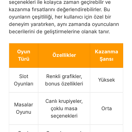
seçenekleri ile kolayca zaman geçirebilir ve
kazanma fırsatlarını değerlendirebilirler. Bu
oyunların çeşitliliği, her kullanıcı için özel bir
deneyim yaratırken, aynı zamanda oyuncuların
becerilerini de geliştirmelerine olanak tanır.
Oyun
Kazanma
Özellikler
Türü
Şansı
Slot
Renkli grafikler,
Yüksek
Oyunları
bonus özellikleri
Canlı krupiyeler,
Masalar
çoklu masa
Orta
Oyunu
seçenekleri