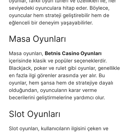
oyunlar, farklı oyun türleri ve özellikleri ile, her
seviyedeki oyunculara hitap eder. Böylece,
oyuncular hem strateji geliştirebilir hem de
eğlenceli bir deneyim yaşayabilirler.
Masa Oyunları
Masa oyunları,
Betnis Casino Oyunları
içerisinde klasik ve popüler seçeneklerdir.
Blackjack, poker ve rulet gibi oyunlar, genellikle
en fazla ilgi görenler arasında yer alır. Bu
oyunlar, hem şansa hem de stratejiye dayalı
olduğundan, oyuncuların karar verme
becerilerini geliştirmelerine yardımcı olur.
Slot Oyunları
Slot oyunları, kullanıcıların ilgisini çeken ve