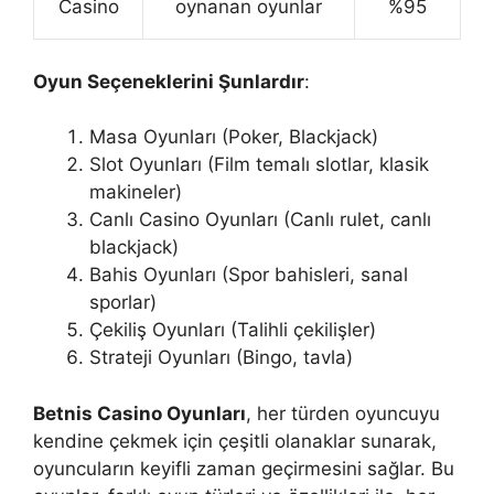
Casino
oynanan oyunlar
%95
Oyun Seçeneklerini Şunlardır
:
Masa Oyunları (Poker, Blackjack)
Slot Oyunları (Film temalı slotlar, klasik
makineler)
Canlı Casino Oyunları (Canlı rulet, canlı
blackjack)
Bahis Oyunları (Spor bahisleri, sanal
sporlar)
Çekiliş Oyunları (Talihli çekilişler)
Strateji Oyunları (Bingo, tavla)
Betnis Casino Oyunları
, her türden oyuncuyu
kendine çekmek için çeşitli olanaklar sunarak,
oyuncuların keyifli zaman geçirmesini sağlar. Bu