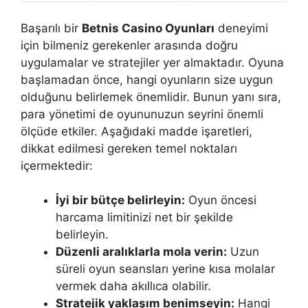
Başarılı bir
Betnis Casino Oyunları
deneyimi
için bilmeniz gerekenler arasında doğru
uygulamalar ve stratejiler yer almaktadır. Oyuna
başlamadan önce, hangi oyunların size uygun
olduğunu belirlemek önemlidir. Bunun yanı sıra,
para yönetimi de oyununuzun seyrini önemli
ölçüde etkiler. Aşağıdaki madde işaretleri,
dikkat edilmesi gereken temel noktaları
içermektedir:
İyi bir bütçe belirleyin:
Oyun öncesi
harcama limitinizi net bir şekilde
belirleyin.
Düzenli aralıklarla mola verin:
Uzun
süreli oyun seansları yerine kısa molalar
vermek daha akıllıca olabilir.
Stratejik yaklaşım benimseyin:
Hangi