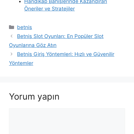
Handikap Bahislerinde Kazandıran
Öneriler ve Stratejiler
Kategoriler
betnis
Betnis Slot Oyunları: En Popüler Slot
Oyunlarına Göz Atın
Betnis Giriş Yöntemleri: Hızlı ve Güvenilir
Yöntemler
Yorum yapın
Yorum