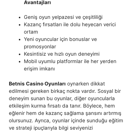
Avantajları
Geniş oyun yelpazesi ve çeşitliliği
Kazanç fırsatları ile dolu heyecan verici
ortam
Yeni oyuncular için bonuslar ve
promosyonlar
Kesintisiz ve hızlı oyun deneyimi
Mobil uyumlu platformlar ile her yerden
erişim imkanı
Betnis Casino Oyunları
oynarken dikkat
edilmesi gereken birkaç nokta vardır. Sosyal bir
deneyim sunan bu oyunlar, diğer oyuncularla
etkileşim kurma fırsatı da tanır. Böylece, hem
eğlenir hem de kazanç sağlama şansını artırmış
olursunuz. Ayrıca, oyunlar içinde sunduğu eğitim
ve strateji ipuçlarıyla bilgi seviyenizi