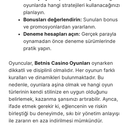
oyunlarda hangi stratejileri kullanacağınızı
planlayın.
Bonusları değerlendirin:
Sunulan bonus
ve promosyonlardan yararlanın.
Deneme hesapları açın:
Gerçek parayla
oynamadan önce deneme sürümlerinde
pratik yapın.
Oyuncular,
Betnis Casino Oyunları
oynarken
dikkatli ve disiplinli olmalıdır. Her oyunun farklı
kuralları ve dinamikleri bulunmaktadır. Bu
nedenle, oyunlara aşina olmak ve hangi oyun
türlerinin kendi stilinize en uygun olduğunu
belirlemek, kazanma şansınızı artırabilir. Ayrıca,
ifade etmek gerekir ki, eğlencenin ve riskin
birleştiği bu deneyimde, sıkı bir yönetim anlayışı
ile zararın en aza indirilmesi mümkündür.