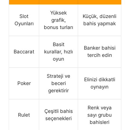
Yüksek
Slot
Küçük, düzenli
grafik,
Oyunları
bahis yapmak
bonus turları
Basit
Banker bahisi
Baccarat
kurallar, hızlı
tercih edin
oyun
Strateji ve
Elinizi dikkatli
Poker
beceri
oynayın
gerektirir
Renk veya
Çeşitli bahis
Rulet
sayı grubu
seçenekleri
bahisleri