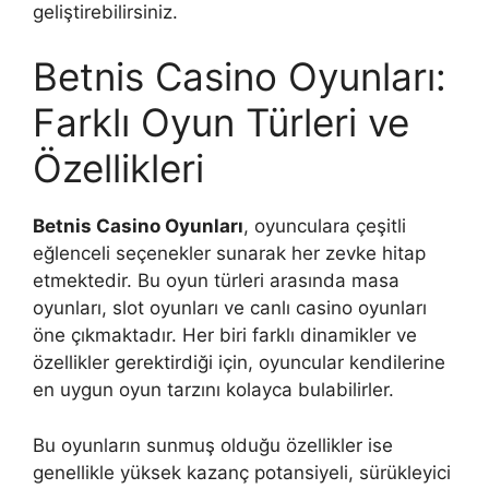
geliştirebilirsiniz.
Betnis Casino Oyunları:
Farklı Oyun Türleri ve
Özellikleri
Betnis Casino Oyunları
, oyunculara çeşitli
eğlenceli seçenekler sunarak her zevke hitap
etmektedir. Bu oyun türleri arasında masa
oyunları, slot oyunları ve canlı casino oyunları
öne çıkmaktadır. Her biri farklı dinamikler ve
özellikler gerektirdiği için, oyuncular kendilerine
en uygun oyun tarzını kolayca bulabilirler.
Bu oyunların sunmuş olduğu özellikler ise
genellikle yüksek kazanç potansiyeli, sürükleyici