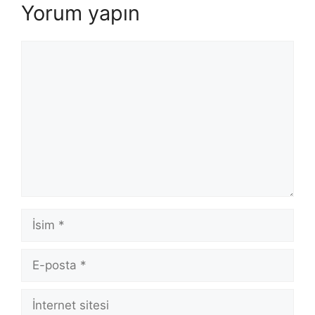
Yorum yapın
Yorum
İsim
E-
posta
İnternet
sitesi