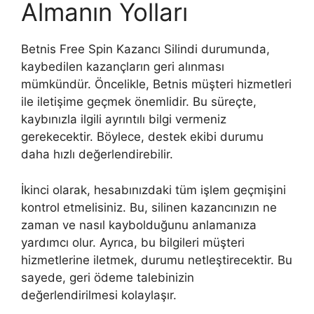
Almanın Yolları
Betnis Free Spin Kazancı Silindi durumunda,
kaybedilen kazançların geri alınması
mümkündür. Öncelikle, Betnis müşteri hizmetleri
ile iletişime geçmek önemlidir. Bu süreçte,
kaybınızla ilgili ayrıntılı bilgi vermeniz
gerekecektir. Böylece, destek ekibi durumu
daha hızlı değerlendirebilir.
İkinci olarak, hesabınızdaki tüm işlem geçmişini
kontrol etmelisiniz. Bu, silinen kazancınızın ne
zaman ve nasıl kaybolduğunu anlamanıza
yardımcı olur. Ayrıca, bu bilgileri müşteri
hizmetlerine iletmek, durumu netleştirecektir. Bu
sayede, geri ödeme talebinizin
değerlendirilmesi kolaylaşır.