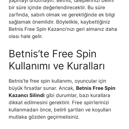
yapmayı unutmayın. Betnis, taleplerinizi belirli
bir süre içinde değerlendirecektir. Bu süre
zarfında, sabırlı olmak ve gerektiğinde ek bilgi
sağlamak önemlidir. Böylelikle, kaybettiğiniz
Betnis Free Spin Kazancı’nızı geri almanız daha
olası hale gelir.
Betnis’te Free Spin
Kullanımı ve Kuralları
Betnis’te free spin kullanımı, oyuncular için
büyük fırsatlar sunar. Ancak,
Betnis Free Spin
Kazancı Silindi
gibi durumlar, bazı kurallara
dikkat edilmesini gerektirir. Free spin’lerinizi
kullanmadan önce, belirli şartları ve koşulları
mutlaka gözden geçirmelisiniz.