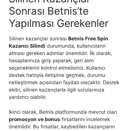
Sonrası Betnis’te
Yapılması Gerekenler
Silinen kazançlar sonrası
Betnis Free Spin
Kazancı Silindi
durumunda, kullanıcıların
atması gereken adımlar önemlidir. İlk olarak,
hesaplarınıza giriş yaparak, geri alım
seçeneklerini kontrol etmelisiniz. Kullanıcı
destek hattıyla iletişime geçmek, durumu
netleştirmek açısından faydalı olacaktır. Destek
ekibi, silinen kazançlarla ilgili sorularınıza
yardımcı olabilir.
İkinci olarak, Betnis platformunda mevcut olan
promosyon ve bonus
fırsatlarını incelemek
önemlidir. Bu fırsatlar, kaybedilen kazançların