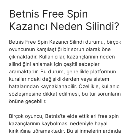
Betnis Free Spin
Kazancı Neden Silindi?
Betnis Free Spin Kazancı Silindi durumu, birçok
oyuncunun karşılaştığı bir sorun olarak öne
çıkmaktadır. Kullanıcılar, kazançlarının neden
silindiğini anlamak için çeşitli sebepler
aramaktadır. Bu durum, genellikle platformun
kurallarındaki değişikliklerden veya sistem
hatalarından kaynaklanabilir. Özellikle, kullanıcı
sözleşmesine dikkat edilmesi, bu tür sorunların
önüne geçebilir.
Birçok oyuncu, Betnis’te elde ettikleri free spin
kazançlarının kaybolması nedeniyle hayal
kırıklığına uğramaktadır. Bu silinmelerin ardında