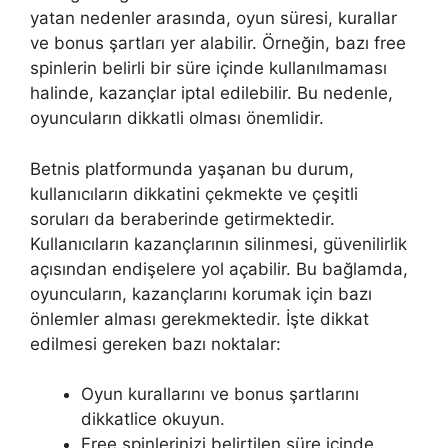
yatan nedenler arasında, oyun süresi, kurallar
ve bonus şartları yer alabilir. Örneğin, bazı free
spinlerin belirli bir süre içinde kullanılmaması
halinde, kazançlar iptal edilebilir. Bu nedenle,
oyuncuların dikkatli olması önemlidir.
Betnis platformunda yaşanan bu durum,
kullanıcıların dikkatini çekmekte ve çeşitli
soruları da beraberinde getirmektedir.
Kullanıcıların kazançlarının silinmesi, güvenilirlik
açısından endişelere yol açabilir. Bu bağlamda,
oyuncuların, kazançlarını korumak için bazı
önlemler alması gerekmektedir. İşte dikkat
edilmesi gereken bazı noktalar:
Oyun kurallarını ve bonus şartlarını
dikkatlice okuyun.
Free spinlerinizi belirtilen süre içinde