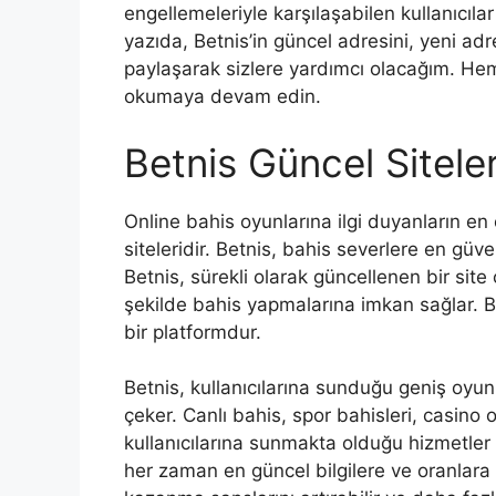
engellemeleriyle karşılaşabilen kullanıcılar
yazıda, Betnis’in güncel adresini, yeni adr
paylaşarak sizlere yardımcı olacağım. Hem
okumaya devam edin.
Betnis Güncel Sitele
Online bahis oyunlarına ilgi duyanların en
siteleridir. Betnis, bahis severlere en güven
Betnis, sürekli olarak güncellenen bir site
şekilde bahis yapmalarına imkan sağlar. Be
bir platformdur.
Betnis, kullanıcılarına sunduğu geniş oyun
çeker. Canlı bahis, spor bahisleri, casino
kullanıcılarına sunmakta olduğu hizmetler 
her zaman en güncel bilgilere ve oranlar