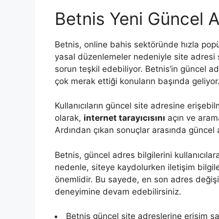
Betnis Yeni Güncel 
Betnis, online bahis sektöründe hızla pop
yasal düzenlemeler nedeniyle site adresi sı
sorun teşkil edebiliyor. Betnis’in güncel 
çok merak ettiği konuların başında geliyor
Kullanıcıların güncel site adresine erişebilm
olarak,
internet tarayıcısını
açın ve arama
Ardından çıkan sonuçlar arasında güncel a
Betnis, güncel adres bilgilerini kullanıcıla
nedenle, siteye kaydolurken iletişim bilgil
önemlidir. Bu sayede, en son adres değişik
deneyimine devam edebilirsiniz.
Betnis güncel site adreslerine erişim s