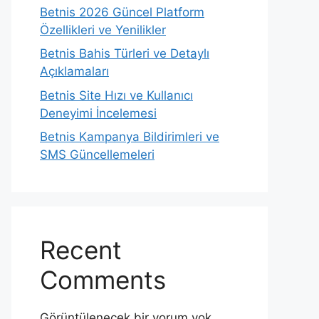
Betnis 2026 Güncel Platform
Özellikleri ve Yenilikler
Betnis Bahis Türleri ve Detaylı
Açıklamaları
Betnis Site Hızı ve Kullanıcı
Deneyimi İncelemesi
Betnis Kampanya Bildirimleri ve
SMS Güncellemeleri
Recent
Comments
Görüntülenecek bir yorum yok.