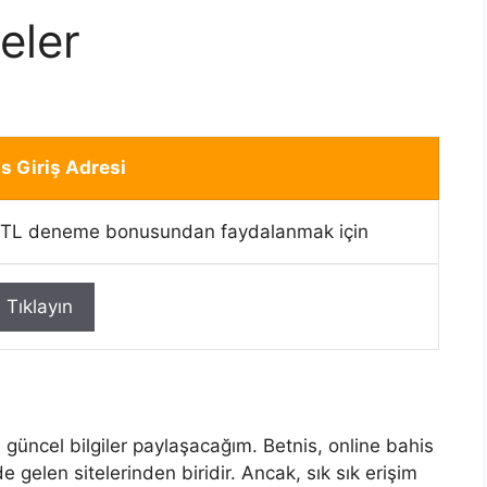
eler
s Giriş Adresi
00 TL deneme bonusundan faydalanmak için
Tıklayın
 güncel bilgiler paylaşacağım. Betnis, online bahis
 gelen sitelerinden biridir. Ancak, sık sık erişim