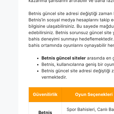
kazanma şanslarını artırabilir ve daha fazl
Betnis güncel site adresi değiştiği zaman ku
Betnis’in sosyal medya hesaplarını takip 
bilgisine ulaşabilirsiniz. Bu sayede mağd
edebilirsiniz. Betnis sorunsuz güncel site y
bahis deneyimi sunmayı hedeflemektedir. Be
bahis ortamında oyunlarını oynayabilir hem 
Betnis güncel siteler
arasında en gü
Betnis, kullanıcılarına geniş bir oy
Betnis güncel site adresi değiştiği za
vermektedir.
Güvenilirlik
Oyun Seçenekleri
Spor Bahisleri, Canlı Ba
Betnis