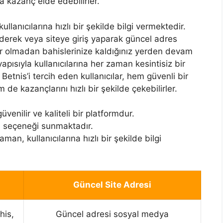
a kazanç elde edebilirler.
llanıcılarına hızlı bir şekilde bilgi vermektedir.
ederek veya siteye giriş yaparak güncel adres
ur olmadan bahislerinize kaldığınız yerden devam
apısıyla kullanıcılarına her zaman kesintisiz bir
tnis’i tercih eden kullanıcılar, hem güvenli bir
de kazançlarını hızlı bir şekilde çekebilirler.
venilir ve kaliteli bir platformdur.
un seçeneği sunmaktadır.
man, kullanıcılarına hızlı bir şekilde bilgi
Güncel Site Adresi
his,
Güncel adresi sosyal medya