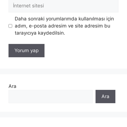
İnternet
sitesi
Daha sonraki yorumlarımda kullanılması için
adım, e-posta adresim ve site adresim bu
tarayıcıya kaydedilsin.
Ara
Ara