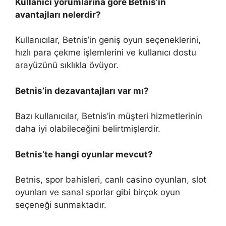
Kullanıcı yorumlarına göre Betnis’in
avantajları nelerdir?
Kullanıcılar, Betnis’in geniş oyun seçeneklerini,
hızlı para çekme işlemlerini ve kullanıcı dostu
arayüzünü sıklıkla övüyor.
Betnis’in dezavantajları var mı?
Bazı kullanıcılar, Betnis’in müşteri hizmetlerinin
daha iyi olabileceğini belirtmişlerdir.
Betnis’te hangi oyunlar mevcut?
Betnis, spor bahisleri, canlı casino oyunları, slot
oyunları ve sanal sporlar gibi birçok oyun
seçeneği sunmaktadır.