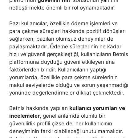
platformun
güvenilir mi?
sorusunun yanıtını
netleştirmekte önemli bir rol oynamaktadır.
Bazı kullanıcılar, özellikle ödeme işlemleri ve
para çekme süreçleri hakkında pozitif dönüşler
sağlarken, bazıları olumsuz deneyimler de
paylaşmaktadır. Ödeme süreçlerinin ne kadar
hızlı ve güvenli gerçekleştiği, kullanıcıların Betnis
platformuna duyduğu güveni etkileyen ana
faktörlerden biridir. Kullanıcıların yaptığı
yorumlarda, özellikle para çekme sürelerinin
makul seviyelerde olduğu ve sorun yaşanmadığı
yönünde değerlendirmeler dikkat çekmektedir.
Betnis hakkında yapılan
kullanıcı yorumları ve
incelemeler
, genel anlamda olumlu bir
güvenilirlik profili çizse de, her kullanıcının
deneyiminin farklı olabileceği unutulmamalıdır.