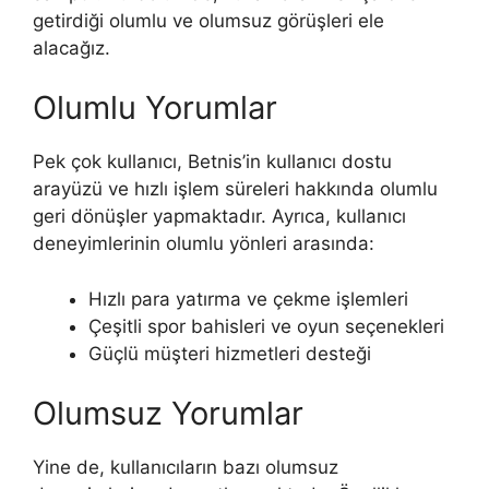
getirdiği olumlu ve olumsuz görüşleri ele
alacağız.
Olumlu Yorumlar
Pek çok kullanıcı, Betnis’in kullanıcı dostu
arayüzü ve hızlı işlem süreleri hakkında olumlu
geri dönüşler yapmaktadır. Ayrıca, kullanıcı
deneyimlerinin olumlu yönleri arasında:
Hızlı para yatırma ve çekme işlemleri
Çeşitli spor bahisleri ve oyun seçenekleri
Güçlü müşteri hizmetleri desteği
Olumsuz Yorumlar
Yine de, kullanıcıların bazı olumsuz