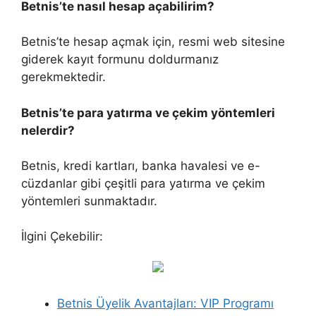
Betnis’te nasıl hesap açabilirim?
Betnis’te hesap açmak için, resmi web sitesine
giderek kayıt formunu doldurmanız
gerekmektedir.
Betnis’te para yatırma ve çekim yöntemleri
nelerdir?
Betnis, kredi kartları, banka havalesi ve e-
cüzdanlar gibi çeşitli para yatırma ve çekim
yöntemleri sunmaktadır.
İlgini Çekebilir:
Betnis Üyelik Avantajları: VIP Programı