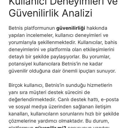
Kullanıcı Deneyimleri ve
Güvenilirlik Analizi
Betnis platformunun
güvenilirliği
hakkında
yapılan incelemeler, kullanıcı deneyimleri ve
yorumlarıyla şekillenmektedir. Kullanıcılar, bahis
deneyimlerini ve platformla olan etkileşimlerini
detaylı bir şekilde paylaşıyorlar. Bu yorumlar,
potansiyel kullanıcılara Betnis’in ne kadar
güvenilir olduğuna dair önemli ipuçları sunuyor.
Birçok kullanıcı, Betnis’in sunduğu hizmetlerin
yanı sıra müşteri destek sürecini de
değerlendirmektedir. Canlı destek hattı, e-posta
ve sosyal medya üzerinden sağlanan iletişim
kanalları, kullanıcıların sorunlarını hızlı bir şekilde
çözmelerine yardımcı olmaktadır. Bu durum,