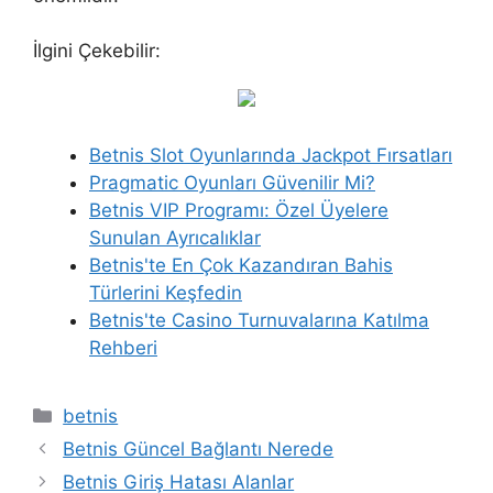
İlgini Çekebilir:
Betnis Slot Oyunlarında Jackpot Fırsatları
Pragmatic Oyunları Güvenilir Mi?
Betnis VIP Programı: Özel Üyelere
Sunulan Ayrıcalıklar
Betnis'te En Çok Kazandıran Bahis
Türlerini Keşfedin
Betnis'te Casino Turnuvalarına Katılma
Rehberi
Kategoriler
betnis
Betnis Güncel Bağlantı Nerede
Betnis Giriş Hatası Alanlar