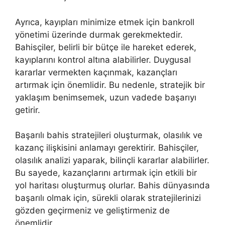
Ayrıca, kayıpları minimize etmek için bankroll
yönetimi üzerinde durmak gerekmektedir.
Bahisçiler, belirli bir bütçe ile hareket ederek,
kayıplarını kontrol altına alabilirler. Duygusal
kararlar vermekten kaçınmak, kazançları
artırmak için önemlidir. Bu nedenle, stratejik bir
yaklaşım benimsemek, uzun vadede başarıyı
getirir.
Başarılı bahis stratejileri oluşturmak, olasılık ve
kazanç ilişkisini anlamayı gerektirir. Bahisçiler,
olasılık analizi yaparak, bilinçli kararlar alabilirler.
Bu sayede, kazançlarını artırmak için etkili bir
yol haritası oluşturmuş olurlar. Bahis dünyasında
başarılı olmak için, sürekli olarak stratejilerinizi
gözden geçirmeniz ve geliştirmeniz de
önemlidir.