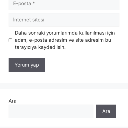
E-
posta
İnternet
sitesi
Daha sonraki yorumlarımda kullanılması için
adım, e-posta adresim ve site adresim bu
tarayıcıya kaydedilsin.
Ara
Ara