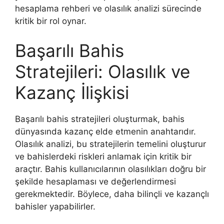
hesaplama rehberi ve olasılık analizi sürecinde
kritik bir rol oynar.
Başarılı Bahis
Stratejileri: Olasılık ve
Kazanç İlişkisi
Başarılı bahis stratejileri oluşturmak, bahis
dünyasında kazanç elde etmenin anahtarıdır.
Olasılık analizi, bu stratejilerin temelini oluşturur
ve bahislerdeki riskleri anlamak için kritik bir
araçtır. Bahis kullanıcılarının olasılıkları doğru bir
şekilde hesaplaması ve değerlendirmesi
gerekmektedir. Böylece, daha bilinçli ve kazançlı
bahisler yapabilirler.