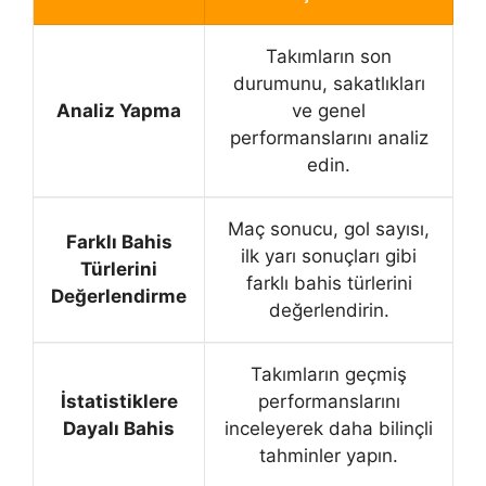
Takımların son
durumunu, sakatlıkları
Analiz Yapma
ve genel
performanslarını analiz
edin.
Maç sonucu, gol sayısı,
Farklı Bahis
ilk yarı sonuçları gibi
Türlerini
farklı bahis türlerini
Değerlendirme
değerlendirin.
Takımların geçmiş
İstatistiklere
performanslarını
Dayalı Bahis
inceleyerek daha bilinçli
tahminler yapın.