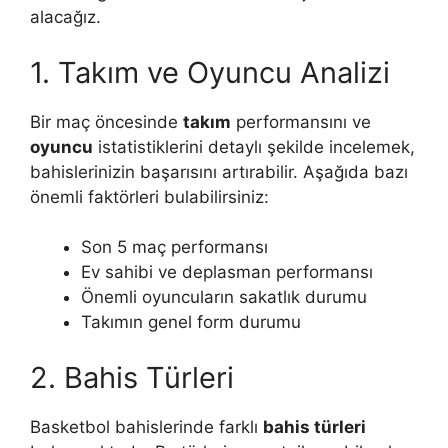
alacağız.
1. Takım ve Oyuncu Analizi
Bir maç öncesinde
takım
performansını ve
oyuncu
istatistiklerini detaylı şekilde incelemek,
bahislerinizin başarısını artırabilir. Aşağıda bazı
önemli faktörleri bulabilirsiniz:
Son 5 maç performansı
Ev sahibi ve deplasman performansı
Önemli oyuncuların sakatlık durumu
Takımın genel form durumu
2. Bahis Türleri
Basketbol bahislerinde farklı
bahis türleri