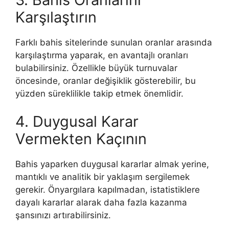
Karşılaştırın
Farklı bahis sitelerinde sunulan oranlar arasında
karşılaştırma yaparak, en avantajlı oranları
bulabilirsiniz. Özellikle büyük turnuvalar
öncesinde, oranlar değişiklik gösterebilir, bu
yüzden süreklilikle takip etmek önemlidir.
4. Duygusal Karar
Vermekten Kaçının
Bahis yaparken duygusal kararlar almak yerine,
mantıklı ve analitik bir yaklaşım sergilemek
gerekir. Önyargılara kapılmadan, istatistiklere
dayalı kararlar alarak daha fazla kazanma
şansınızı artırabilirsiniz.