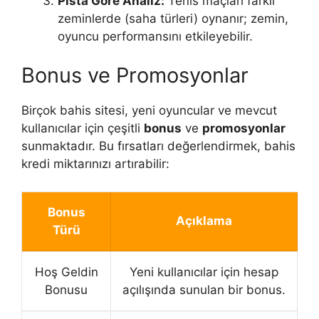
Pista Göre Analiz:
Tenis maçları farklı
zeminlerde (saha türleri) oynanır; zemin,
oyuncu performansını etkileyebilir.
Bonus ve Promosyonlar
Birçok bahis sitesi, yeni oyuncular ve mevcut
kullanıcılar için çeşitli
bonus
ve
promosyonlar
sunmaktadır. Bu fırsatları değerlendirmek, bahis
kredi miktarınızı artırabilir:
Bonus
Açıklama
Türü
Hoş Geldin
Yeni kullanıcılar için hesap
Bonusu
açılışında sunulan bir bonus.