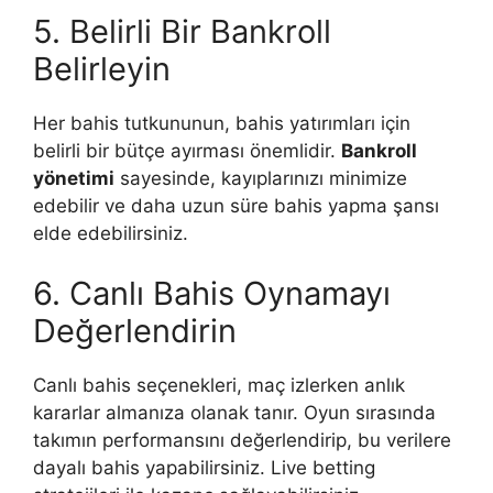
5. Belirli Bir Bankroll
Belirleyin
Her bahis tutkununun, bahis yatırımları için
belirli bir bütçe ayırması önemlidir.
Bankroll
yönetimi
sayesinde, kayıplarınızı minimize
edebilir ve daha uzun süre bahis yapma şansı
elde edebilirsiniz.
6. Canlı Bahis Oynamayı
Değerlendirin
Canlı bahis seçenekleri, maç izlerken anlık
kararlar almanıza olanak tanır. Oyun sırasında
takımın performansını değerlendirip, bu verilere
dayalı bahis yapabilirsiniz. Live betting