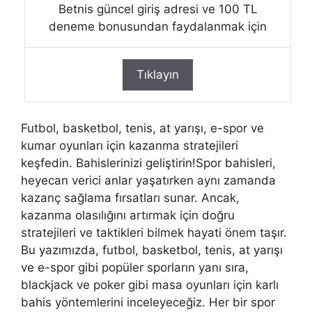
Betnis güncel giriş adresi ve 100 TL
deneme bonusundan faydalanmak için
Tıklayın
Futbol, basketbol, tenis, at yarışı, e-spor ve
kumar oyunları için kazanma stratejileri
keşfedin. Bahislerinizi geliştirin!Spor bahisleri,
heyecan verici anlar yaşatırken aynı zamanda
kazanç sağlama fırsatları sunar. Ancak,
kazanma olasılığını artırmak için doğru
stratejileri ve taktikleri bilmek hayati önem taşır.
Bu yazımızda, futbol, basketbol, tenis, at yarışı
ve e-spor gibi popüler sporların yanı sıra,
blackjack ve poker gibi masa oyunları için karlı
bahis yöntemlerini inceleyeceğiz. Her bir spor