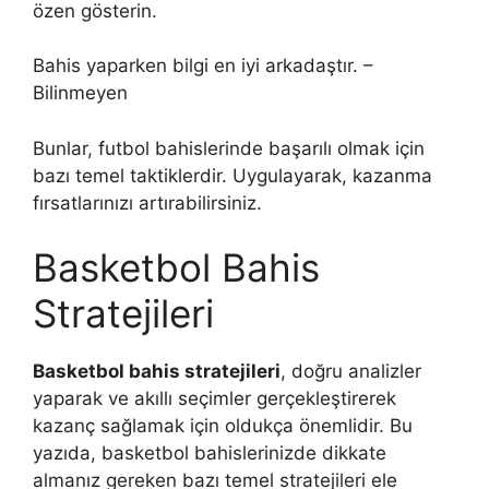
özen gösterin.
Bahis yaparken bilgi en iyi arkadaştır. –
Bilinmeyen
Bunlar, futbol bahislerinde başarılı olmak için
bazı temel taktiklerdir. Uygulayarak, kazanma
fırsatlarınızı artırabilirsiniz.
Basketbol Bahis
Stratejileri
Basketbol bahis stratejileri
, doğru analizler
yaparak ve akıllı seçimler gerçekleştirerek
kazanç sağlamak için oldukça önemlidir. Bu
yazıda, basketbol bahislerinizde dikkate
almanız gereken bazı temel stratejileri ele