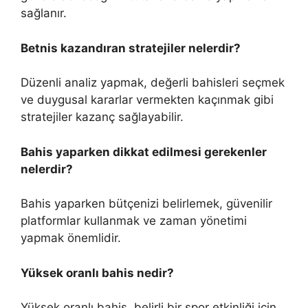
sağlanır.
Betnis kazandıran stratejiler nelerdir?
Düzenli analiz yapmak, değerli bahisleri seçmek
ve duygusal kararlar vermekten kaçınmak gibi
stratejiler kazanç sağlayabilir.
Bahis yaparken dikkat edilmesi gerekenler
nelerdir?
Bahis yaparken bütçenizi belirlemek, güvenilir
platformlar kullanmak ve zaman yönetimi
yapmak önemlidir.
Yüksek oranlı bahis nedir?
Yüksek oranlı bahis, belirli bir spor etkinliği için