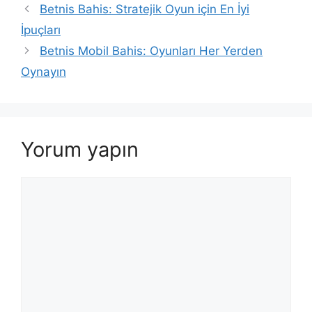
Betnis Bahis: Stratejik Oyun için En İyi
İpuçları
Betnis Mobil Bahis: Oyunları Her Yerden
Oynayın
Yorum yapın
Yorum