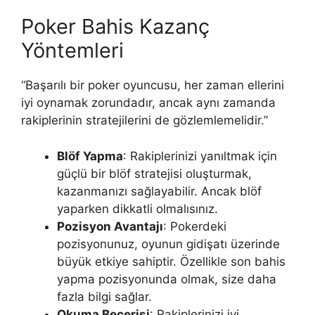
Poker Bahis Kazanç
Yöntemleri
“Başarılı bir poker oyuncusu, her zaman ellerini
iyi oynamak zorundadır, ancak aynı zamanda
rakiplerinin stratejilerini de gözlemlemelidir.”
Blöf Yapma
: Rakiplerinizi yanıltmak için
güçlü bir blöf stratejisi oluşturmak,
kazanmanızı sağlayabilir. Ancak blöf
yaparken dikkatli olmalısınız.
Pozisyon Avantajı
: Pokerdeki
pozisyonunuz, oyunun gidişatı üzerinde
büyük etkiye sahiptir. Özellikle son bahis
yapma pozisyonunda olmak, size daha
fazla bilgi sağlar.
Okuma Becerisi
: Rakiplerinizi iyi