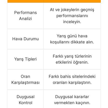
At ve jokeylerin geçmiş
Performans
performanslarını
Analizi
inceleyin.
Yarış günü hava
Hava Durumu
koşullarını dikkate alın.
Farklı yarış türlerinin
Yarış Tipleri
etkilerini öğrenin.
Oran
Farklı bahis sitelerindeki
Karşılaştırması
oranları karşılaştırın.
Duygusal
Duygusal kararlar
Kontrol
vermekten kaçının.