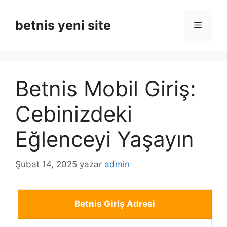
İçeriğe
atla
betnis yeni site
Menü
Betnis Mobil Giriş:
Cebinizdeki
Eğlenceyi Yaşayın
Şubat 14, 2025
yazar
admin
Betnis Giriş Adresi