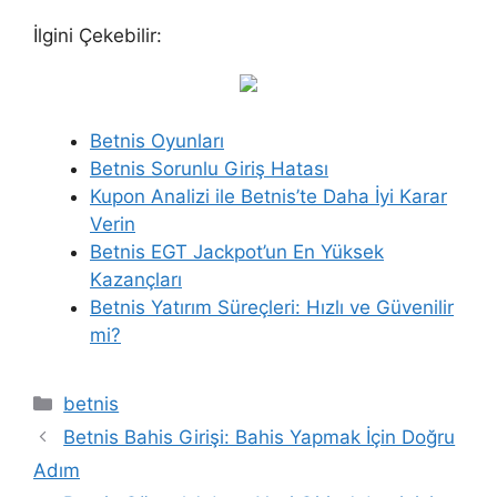
İlgini Çekebilir:
Betnis Oyunları
Betnis Sorunlu Giriş Hatası
Kupon Analizi ile Betnis’te Daha İyi Karar
Verin
Betnis EGT Jackpot’un En Yüksek
Kazançları
Betnis Yatırım Süreçleri: Hızlı ve Güvenilir
mi?
Kategoriler
betnis
Betnis Bahis Girişi: Bahis Yapmak İçin Doğru
Adım