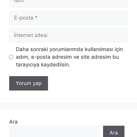
E-
posta
İnternet
sitesi
Daha sonraki yorumlarımda kullanılması için
adım, e-posta adresim ve site adresim bu
tarayıcıya kaydedilsin.
Ara
Ara