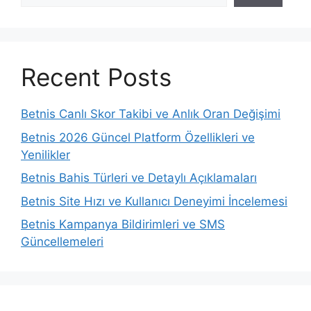
Recent Posts
Betnis Canlı Skor Takibi ve Anlık Oran Değişimi
Betnis 2026 Güncel Platform Özellikleri ve
Yenilikler
Betnis Bahis Türleri ve Detaylı Açıklamaları
Betnis Site Hızı ve Kullanıcı Deneyimi İncelemesi
Betnis Kampanya Bildirimleri ve SMS
Güncellemeleri