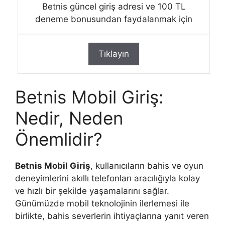
Betnis güncel giriş adresi ve 100 TL
deneme bonusundan faydalanmak için
Tıklayın
Betnis Mobil Giriş:
Nedir, Neden
Önemlidir?
Betnis Mobil Giriş
, kullanıcıların bahis ve oyun
deneyimlerini akıllı telefonları aracılığıyla kolay
ve hızlı bir şekilde yaşamalarını sağlar.
Günümüzde mobil teknolojinin ilerlemesi ile
birlikte, bahis severlerin ihtiyaçlarına yanıt veren