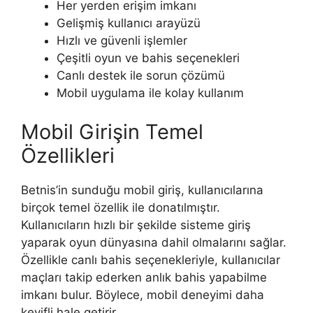
Her yerden erişim imkanı
Gelişmiş kullanıcı arayüzü
Hızlı ve güvenli işlemler
Çeşitli oyun ve bahis seçenekleri
Canlı destek ile sorun çözümü
Mobil uygulama ile kolay kullanım
Mobil Girişin Temel
Özellikleri
Betnis’in sunduğu mobil giriş, kullanıcılarına
birçok temel özellik ile donatılmıştır.
Kullanıcıların hızlı bir şekilde sisteme giriş
yaparak oyun dünyasına dahil olmalarını sağlar.
Özellikle canlı bahis seçenekleriyle, kullanıcılar
maçları takip ederken anlık bahis yapabilme
imkanı bulur. Böylece, mobil deneyimi daha
keyifli hale getirir.