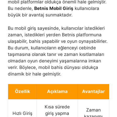
mobil platformlar oldukça önemli hale gelmiştir.
Bu nedenle,
Betnis Mobil Giriş
kullanıcılara
büyük bir avantaj sunmaktadır.
Bu mobil giriş sayesinde, kullanıcılar istedikleri
zaman, istedikleri yerden Betnis platformuna
ulaşabilir, bahis yapabilir ve oyun oynayabilirler.
Bu durum, kullanıcıların eğlenceyi cebinde
taşımasına olanak tanır ve zaman kısıtlamaları
olmadan oyun deneyimi yaşamalarına imkan
verir. Böylece, mobil bahis dünyası oldukça
dinamik bir hale gelmiştir.
Özellik
Açıklama
Avantajlar
Kısa sürede
Zaman
Hızlı Giriş
giriş yapma
kazanımı