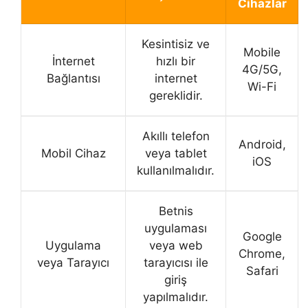
Cihazlar
Kesintisiz ve
Mobile
İnternet
hızlı bir
4G/5G,
Bağlantısı
internet
Wi-Fi
gereklidir.
Akıllı telefon
Android,
Mobil Cihaz
veya tablet
iOS
kullanılmalıdır.
Betnis
uygulaması
Google
Uygulama
veya web
Chrome,
veya Tarayıcı
tarayıcısı ile
Safari
giriş
yapılmalıdır.