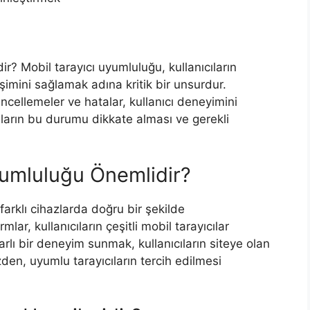
? Mobil tarayıcı uyumluluğu, kullanıcıların
şimini sağlamak adına kritik bir unsurdur.
güncellemeler ve hatalar, kullanıcı deneyimini
cıların bu durumu dikkate alması ve gerekli
umluluğu Önemlidir?
farklı cihazlarda doğru bir şekilde
lar, kullanıcıların çeşitli mobil tarayıcılar
rlı bir deneyim sunmak, kullanıcıların siteye olan
yüzden, uyumlu tarayıcıların tercih edilmesi