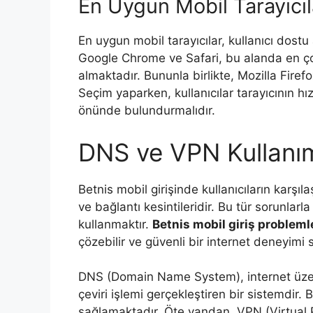
En Uygun Mobil Tarayıcıl
En uygun mobil tarayıcılar, kullanıcı dostu 
Google Chrome ve Safari, bu alanda en ço
almaktadır. Bununla birlikte, Mozilla Firefo
Seçim yaparken, kullanıcılar tarayıcının hı
önünde bulundurmalıdır.
DNS ve VPN Kullanı
Betnis mobil girişinde kullanıcıların karşıla
ve bağlantı kesintileridir. Bu tür sorunlar
kullanmaktır.
Betnis mobil giriş probleml
çözebilir ve güvenli bir internet deneyimi s
DNS (Domain Name System), internet üzeri
çeviri işlemi gerçekleştiren bir sistemdir. 
sağlamaktadır. Öte yandan, VPN (Virtual Pr