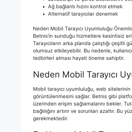
Ağ bağlantı hızını kontrol etmek
Alternatif tarayıcılar denemek
Neden Mobil Tarayıcı Uyumluluğu Önemlidir
Betnis’in sunduğu hizmetlere kesintisiz eri
Tarayıcıların arka planda çalıştığı çeşitli 
olumsuz etkileyebilir. Bu nedenle, kullanı
tedbirleri alması hayati öneme sahiptir.
Neden Mobil Tarayıcı Uy
Mobil tarayıcı uyumluluğu, web sitelerinin 
görüntülenmesini sağlar. Betnis gibi platform
üzerinden erişim sağlamalarını bekler. Tuta
bağlılığını artırır ve sorunları azaltır. Bu 
gerekmektedir.