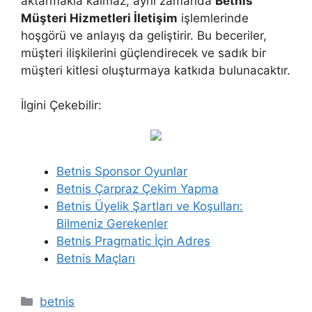
aktarmakla kalmaz, aynı zamanda
Betnis
Müşteri Hizmetleri İletişim
işlemlerinde
hoşgörü ve anlayış da geliştirir. Bu beceriler,
müşteri ilişkilerini güçlendirecek ve sadık bir
müşteri kitlesi oluşturmaya katkıda bulunacaktır.
İlgini Çekebilir:
Betnis Sponsor Oyunlar
Betnis Çarpraz Çekim Yapma
Betnis Üyelik Şartları ve Koşulları:
Bilmeniz Gerekenler
Betnis Pragmatic İçin Adres
Betnis Maçları
Kategoriler
betnis