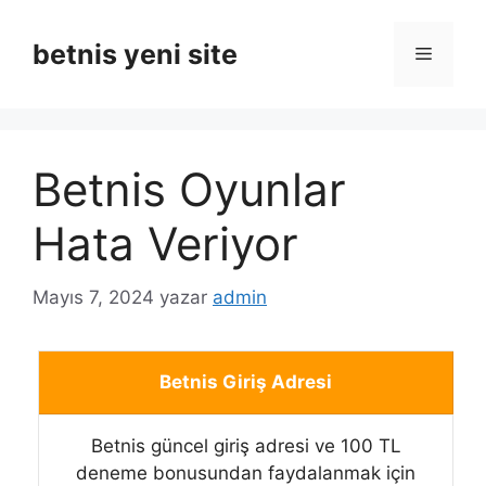
İçeriğe
atla
betnis yeni site
Menü
Betnis Oyunlar
Hata Veriyor
Mayıs 7, 2024
yazar
admin
Betnis Giriş Adresi
Betnis güncel giriş adresi ve 100 TL
deneme bonusundan faydalanmak için