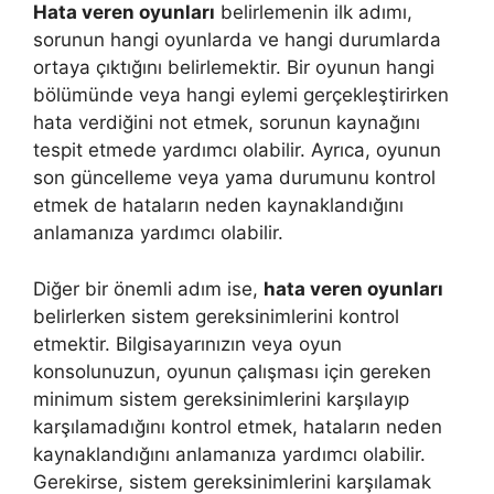
Hata veren oyunları
belirlemenin ilk adımı,
sorunun hangi oyunlarda ve hangi durumlarda
ortaya çıktığını belirlemektir. Bir oyunun hangi
bölümünde veya hangi eylemi gerçekleştirirken
hata verdiğini not etmek, sorunun kaynağını
tespit etmede yardımcı olabilir. Ayrıca, oyunun
son güncelleme veya yama durumunu kontrol
etmek de hataların neden kaynaklandığını
anlamanıza yardımcı olabilir.
Diğer bir önemli adım ise,
hata veren oyunları
belirlerken sistem gereksinimlerini kontrol
etmektir. Bilgisayarınızın veya oyun
konsolunuzun, oyunun çalışması için gereken
minimum sistem gereksinimlerini karşılayıp
karşılamadığını kontrol etmek, hataların neden
kaynaklandığını anlamanıza yardımcı olabilir.
Gerekirse, sistem gereksinimlerini karşılamak