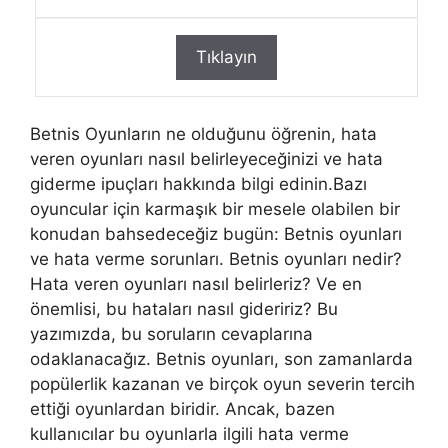
Tıklayın
Betnis Oyunların ne olduğunu öğrenin, hata
veren oyunları nasıl belirleyeceğinizi ve hata
giderme ipuçları hakkında bilgi edinin.Bazı
oyuncular için karmaşık bir mesele olabilen bir
konudan bahsedeceğiz bugün: Betnis oyunları
ve hata verme sorunları. Betnis oyunları nedir?
Hata veren oyunları nasıl belirleriz? Ve en
önemlisi, bu hataları nasıl gideririz? Bu
yazımızda, bu soruların cevaplarına
odaklanacağız. Betnis oyunları, son zamanlarda
popülerlik kazanan ve birçok oyun severin tercih
ettiği oyunlardan biridir. Ancak, bazen
kullanıcılar bu oyunlarla ilgili hata verme