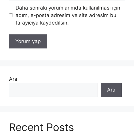
Daha sonraki yorumlarımda kullanılması için
adım, e-posta adresim ve site adresim bu
tarayıcıya kaydedilsin.
Ara
Ara
Recent Posts