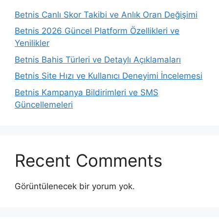
Betnis Canlı Skor Takibi ve Anlık Oran Değişimi
Betnis 2026 Güncel Platform Özellikleri ve
Yenilikler
Betnis Bahis Türleri ve Detaylı Açıklamaları
Betnis Site Hızı ve Kullanıcı Deneyimi İncelemesi
Betnis Kampanya Bildirimleri ve SMS
Güncellemeleri
Recent Comments
Görüntülenecek bir yorum yok.