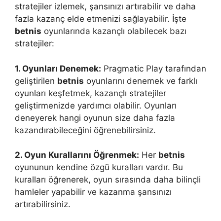
stratejiler izlemek, şansınızı artırabilir ve daha
fazla kazanç elde etmenizi sağlayabilir. İşte
betnis
oyunlarında kazançlı olabilecek bazı
stratejiler:
1. Oyunları Denemek:
Pragmatic Play tarafından
geliştirilen
betnis
oyunlarını denemek ve farklı
oyunları keşfetmek, kazançlı stratejiler
geliştirmenizde yardımcı olabilir. Oyunları
deneyerek hangi oyunun size daha fazla
kazandırabileceğini öğrenebilirsiniz.
2. Oyun Kurallarını Öğrenmek:
Her
betnis
oyununun kendine özgü kuralları vardır. Bu
kuralları öğrenerek, oyun sırasında daha bilinçli
hamleler yapabilir ve kazanma şansınızı
artırabilirsiniz.