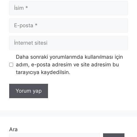
İsim
E-
posta
İnternet
sitesi
Daha sonraki yorumlarımda kullanılması için
adım, e-posta adresim ve site adresim bu
tarayıcıya kaydedilsin.
Ara