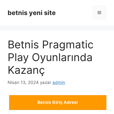
İçeriğe
atla
betnis yeni site
Menü
Betnis Pragmatic
Play Oyunlarında
Kazanç
Nisan 13, 2024
yazar
admin
Betnis Giriş Adresi