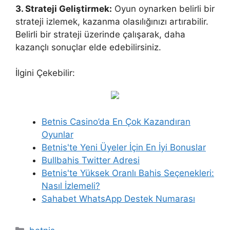
3. Strateji Geliştirmek:
Oyun oynarken belirli bir
strateji izlemek, kazanma olasılığınızı artırabilir.
Belirli bir strateji üzerinde çalışarak, daha
kazançlı sonuçlar elde edebilirsiniz.
İlgini Çekebilir:
Betnis Casino’da En Çok Kazandıran
Oyunlar
Betnis'te Yeni Üyeler İçin En İyi Bonuslar
Bullbahis Twitter Adresi
Betnis'te Yüksek Oranlı Bahis Seçenekleri:
Nasıl İzlemeli?
Sahabet WhatsApp Destek Numarası
Kategoriler