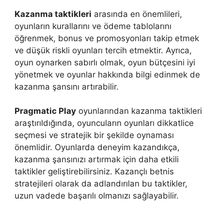
Kazanma taktikleri
arasında en önemlileri,
oyunların kurallarını ve ödeme tablolarını
öğrenmek, bonus ve promosyonları takip etmek
ve düşük riskli oyunları tercih etmektir. Ayrıca,
oyun oynarken sabırlı olmak, oyun bütçesini iyi
yönetmek ve oyunlar hakkında bilgi edinmek de
kazanma şansını artırabilir.
Pragmatic Play
oyunlarından kazanma taktikleri
araştırıldığında, oyuncuların oyunları dikkatlice
seçmesi ve stratejik bir şekilde oynaması
önemlidir. Oyunlarda deneyim kazandıkça,
kazanma şansınızı artırmak için daha etkili
taktikler geliştirebilirsiniz. Kazançlı betnis
stratejileri olarak da adlandırılan bu taktikler,
uzun vadede başarılı olmanızı sağlayabilir.