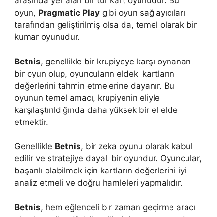
arasında yer alan bir tür kart oyunudur. Bu
oyun,
Pragmatic Play
gibi oyun sağlayıcıları
tarafından geliştirilmiş olsa da, temel olarak bir
kumar oyunudur.
Betnis
, genellikle bir krupiyeye karşı oynanan
bir oyun olup, oyuncuların eldeki kartların
değerlerini tahmin etmelerine dayanır. Bu
oyunun temel amacı, krupiyenin eliyle
karşılaştırıldığında daha yüksek bir el elde
etmektir.
Genellikle
Betnis
, bir zeka oyunu olarak kabul
edilir ve stratejiye dayalı bir oyundur. Oyuncular,
başarılı olabilmek için kartların değerlerini iyi
analiz etmeli ve doğru hamleleri yapmalıdır.
Betnis
, hem eğlenceli bir zaman geçirme aracı