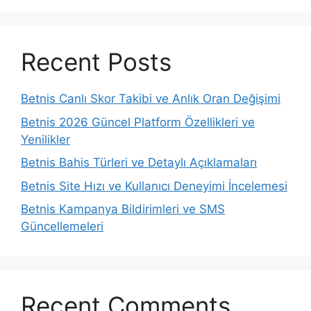
Recent Posts
Betnis Canlı Skor Takibi ve Anlık Oran Değişimi
Betnis 2026 Güncel Platform Özellikleri ve
Yenilikler
Betnis Bahis Türleri ve Detaylı Açıklamaları
Betnis Site Hızı ve Kullanıcı Deneyimi İncelemesi
Betnis Kampanya Bildirimleri ve SMS
Güncellemeleri
Recent Comments