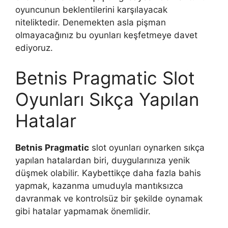
oyuncunun beklentilerini karşılayacak
niteliktedir. Denemekten asla pişman
olmayacağınız bu oyunları keşfetmeye davet
ediyoruz.
Betnis Pragmatic Slot
Oyunları Sıkça Yapılan
Hatalar
Betnis Pragmatic
slot oyunları oynarken sıkça
yapılan hatalardan biri, duygularınıza yenik
düşmek olabilir. Kaybettikçe daha fazla bahis
yapmak, kazanma umuduyla mantıksızca
davranmak ve kontrolsüz bir şekilde oynamak
gibi hatalar yapmamak önemlidir.