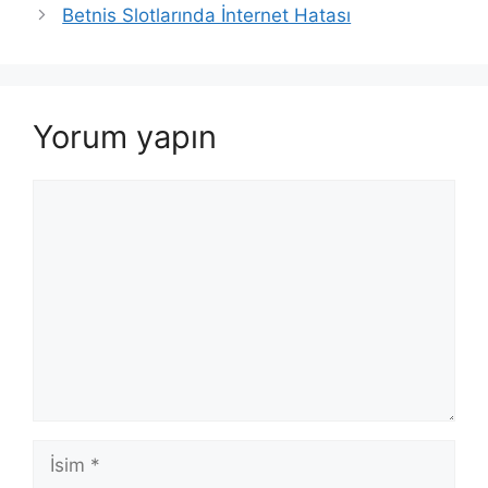
Betnis Slotlarında İnternet Hatası
Yorum yapın
Yorum
İsim