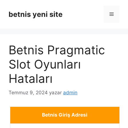
İçeriğe
atla
betnis yeni site
Menü
Betnis Pragmatic
Slot Oyunları
Hataları
Temmuz 9, 2024
yazar
admin
Betnis Giriş Adresi