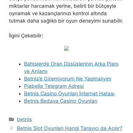
miktarlar harcamak yerine, belirli bir bütçeyle
oynamak ve kazançlarınızı kontrol altında
tutmak daha sağlıklı bir oyun deneyimi sunabilir.
İlgini Çekebilir:
Bahislerde Oran Düşüşlerinin Arka Planı
ve Anlamı
Betnis’e Giremiyorum Ne Yapmalıyım
Piabella Telegram Adresi
Betnis Casino Oyunları İnternet Hatası
Betnis Bedava Casino Oyunları
Kategoriler
betnis
Betnis Slot Oyunları Hangi Tarayıcı da Açılır?