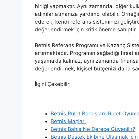
birliği yapmaktır. Aynı zamanda, diğer kul
adımlar atmanıza yardımcı olabilir. Örneğin,
ederek, kendi referans sisteminizi geliştirebi
değerlendirmek için kritik öneme sahiptir.
Betnis Referans Programı ve Kazanç Sistemi
artırmaktadır. Programın sağladığı fırsatl
yaşamakla kalmaz, aynı zamanda finansal k
değerlendirmek, kişisel bütçenizi daha sa
İlgini Çekebilir:
Betnis Rulet Bonusları: Rulet Oyunla
Betnis Maçları
Betnis Bahis Ne Derece Güvenilir?
Betnis Destek Ekibine Ulaşmak İçin