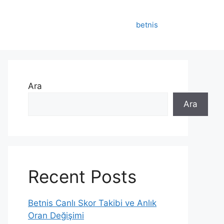
betnis
Ara
Ara
Recent Posts
Betnis Canlı Skor Takibi ve Anlık
Oran Değişimi