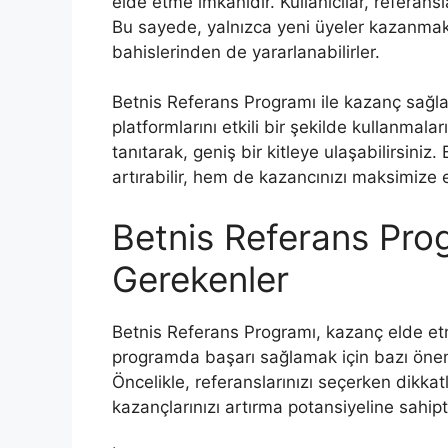
elde etme imkanıdır. Kullanıcılar, referansl
Bu sayede, yalnızca yeni üyeler kazanmak
bahislerinden de yararlanabilirler.
Betnis Referans Programı ile kazanç sağla
platformlarını etkili bir şekilde kullanmala
tanıtarak, geniş bir kitleye ulaşabilirsiniz.
artırabilir, hem de kazancınızı maksimize e
Betnis Referans Pro
Gerekenler
Betnis Referans Programı, kazanç elde etm
programda başarı sağlamak için bazı önem
Öncelikle, referanslarınızı seçerken dikkatli
kazançlarınızı artırma potansiyeline sahipti