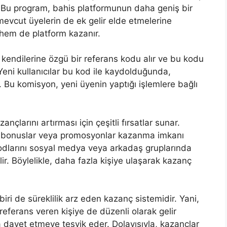
. Bu program, bahis platformunun daha geniş bir
mevcut üyelerin de ek gelir elde etmelerine
r hem de platform kazanır.
, kendilerine özgü bir referans kodu alır ve bu kodu
 Yeni kullanıcılar bu kod ile kaydolduğunda,
r. Bu komisyon, yeni üyenin yaptığı işlemlere bağlı
nçlarını artırması için çeşitli fırsatlar sunar.
ek bonuslar veya promosyonlar kazanma imkanı
 kodlarını sosyal medya veya arkadaş gruplarında
ir. Böylelikle, daha fazla kişiye ulaşarak kazanç
ri de süreklilik arz eden kazanç sistemidir. Yani,
, referans veren kişiye de düzenli olarak gelir
la davet etmeye teşvik eder. Dolayısıyla, kazançlar