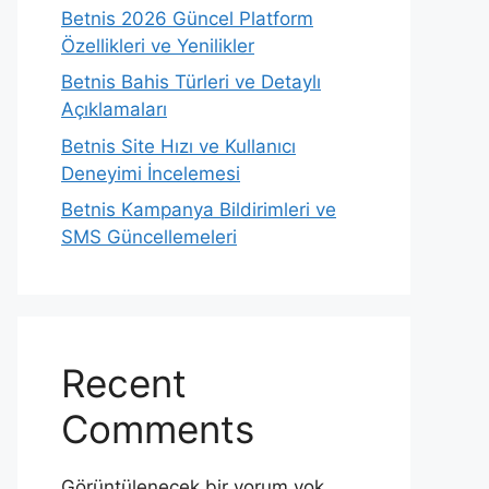
Betnis 2026 Güncel Platform
Özellikleri ve Yenilikler
Betnis Bahis Türleri ve Detaylı
Açıklamaları
Betnis Site Hızı ve Kullanıcı
Deneyimi İncelemesi
Betnis Kampanya Bildirimleri ve
SMS Güncellemeleri
Recent
Comments
Görüntülenecek bir yorum yok.