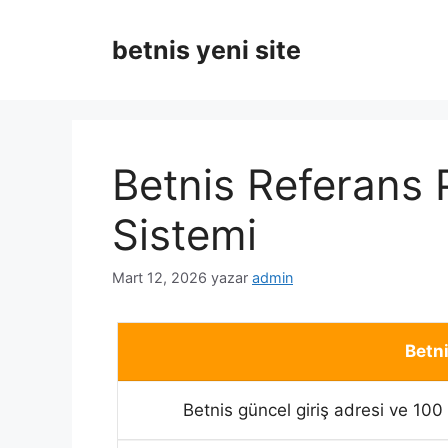
İçeriğe
atla
betnis yeni site
Betnis Referans
Sistemi
Mart 12, 2026
yazar
admin
Betni
Betnis güncel giriş adresi ve 1