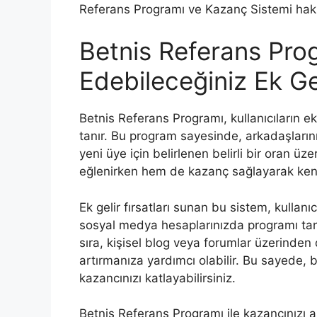
Referans Programı ve Kazanç Sistemi hakk
Betnis Referans Prog
Edebileceğiniz Ek Gel
Betnis Referans Programı, kullanıcıların ek
tanır. Bu program sayesinde, arkadaşların
yeni üye için belirlenen belirli bir oran 
eğlenirken hem de kazanç sağlayarak kendi
Ek gelir fırsatları sunan bu sistem, kullanı
sosyal medya hesaplarınızda programı tanı
sıra, kişisel blog veya forumlar üzerinden 
artırmanıza yardımcı olabilir. Bu sayede, 
kazancınızı katlayabilirsiniz.
Betnis Referans Programı ile kazancınızı a