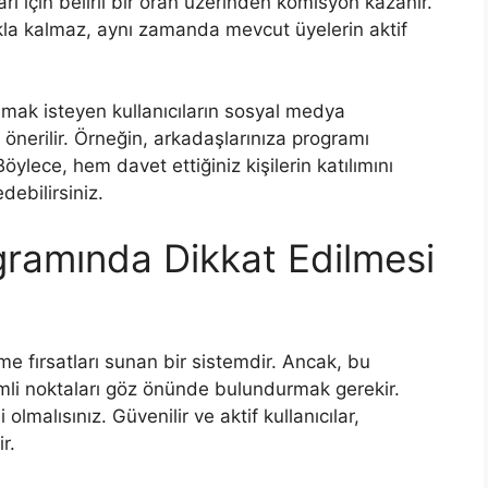
arı için belirli bir oran üzerinden komisyon kazanır.
la kalmaz, aynı zamanda mevcut üyelerin aktif
mak isteyen kullanıcıların sosyal medya
rı önerilir. Örneğin, arkadaşlarınıza programı
 Böylece, hem davet ettiğiniz kişilerin katılımını
debilirsiniz.
gramında Dikkat Edilmesi
e fırsatları sunan bir sistemdir. Ancak, bu
li noktaları göz önünde bulundurmak gerekir.
 olmalısınız. Güvenilir ve aktif kullanıcılar,
r.