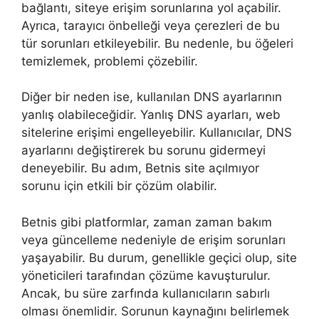
bağlantı, siteye erişim sorunlarına yol açabilir.
Ayrıca, tarayıcı önbelleği veya çerezleri de bu
tür sorunları etkileyebilir. Bu nedenle, bu öğeleri
temizlemek, problemi çözebilir.
Diğer bir neden ise, kullanılan DNS ayarlarının
yanlış olabileceğidir. Yanlış DNS ayarları, web
sitelerine erişimi engelleyebilir. Kullanıcılar, DNS
ayarlarını değiştirerek bu sorunu gidermeyi
deneyebilir. Bu adım, Betnis site açılmıyor
sorunu için etkili bir çözüm olabilir.
Betnis gibi platformlar, zaman zaman bakım
veya güncelleme nedeniyle de erişim sorunları
yaşayabilir. Bu durum, genellikle geçici olup, site
yöneticileri tarafından çözüme kavuşturulur.
Ancak, bu süre zarfında kullanıcıların sabırlı
olması önemlidir. Sorunun kaynağını belirlemek