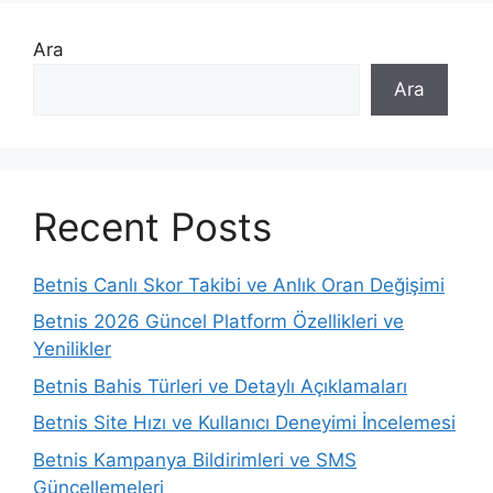
Ara
Ara
Recent Posts
Betnis Canlı Skor Takibi ve Anlık Oran Değişimi
Betnis 2026 Güncel Platform Özellikleri ve
Yenilikler
Betnis Bahis Türleri ve Detaylı Açıklamaları
Betnis Site Hızı ve Kullanıcı Deneyimi İncelemesi
Betnis Kampanya Bildirimleri ve SMS
Güncellemeleri