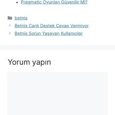
Pragmatic Oyunları Güvenilir Mi?
Kategoriler
betnis
Betnis Canlı Destek Cevap Vermiyor
Betnis Sorun Yaşayan Kullanıcılar
Yorum yapın
Yorum