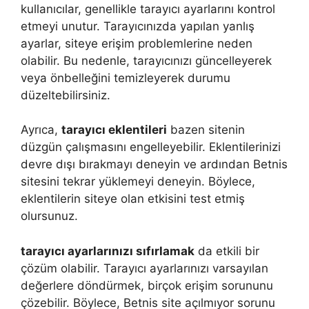
kullanıcılar, genellikle tarayıcı ayarlarını kontrol
etmeyi unutur. Tarayıcınızda yapılan yanlış
ayarlar, siteye erişim problemlerine neden
olabilir. Bu nedenle, tarayıcınızı güncelleyerek
veya önbelleğini temizleyerek durumu
düzeltebilirsiniz.
Ayrıca,
tarayıcı eklentileri
bazen sitenin
düzgün çalışmasını engelleyebilir. Eklentilerinizi
devre dışı bırakmayı deneyin ve ardından Betnis
sitesini tekrar yüklemeyi deneyin. Böylece,
eklentilerin siteye olan etkisini test etmiş
olursunuz.
tarayıcı ayarlarınızı sıfırlamak
da etkili bir
çözüm olabilir. Tarayıcı ayarlarınızı varsayılan
değerlere döndürmek, birçok erişim sorununu
çözebilir. Böylece, Betnis site açılmıyor sorunu