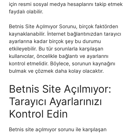
için resmi sosyal medya hesaplarını takip etmek
faydalı olabilir.
Betnis Site Açılmıyor Sorunu, birçok faktörden
kaynaklanabilir. İnternet bağlantınızdan tarayıcı
ayarlarına kadar birçok şey bu durumu
etkileyebilir. Bu tür sorunlarla karşılaşan
kullanıcılar, öncelikle bağlantı ve ayarlarını
kontrol etmelidir. Böylece, sorunun kaynağını
bulmak ve çözmek daha kolay olacaktır.
Betnis Site Açılmıyor:
Tarayıcı Ayarlarınızı
Kontrol Edin
Betnis site açılmıyor sorunu ile karşılaşan