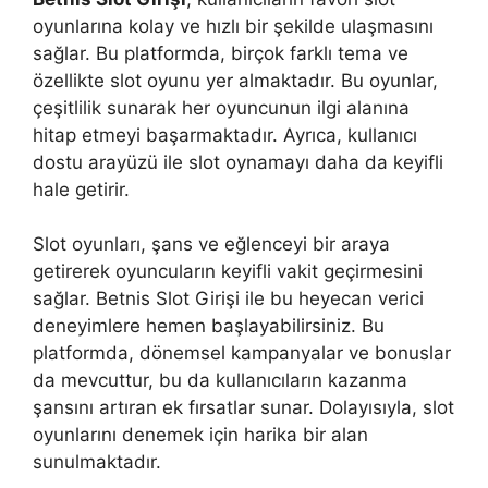
oyunlarına kolay ve hızlı bir şekilde ulaşmasını
sağlar. Bu platformda, birçok farklı tema ve
özellikte slot oyunu yer almaktadır. Bu oyunlar,
çeşitlilik sunarak her oyuncunun ilgi alanına
hitap etmeyi başarmaktadır. Ayrıca, kullanıcı
dostu arayüzü ile slot oynamayı daha da keyifli
hale getirir.
Slot oyunları, şans ve eğlenceyi bir araya
getirerek oyuncuların keyifli vakit geçirmesini
sağlar. Betnis Slot Girişi ile bu heyecan verici
deneyimlere hemen başlayabilirsiniz. Bu
platformda, dönemsel kampanyalar ve bonuslar
da mevcuttur, bu da kullanıcıların kazanma
şansını artıran ek fırsatlar sunar. Dolayısıyla, slot
oyunlarını denemek için harika bir alan
sunulmaktadır.