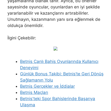
yaşamalarına olanak tanır. Ayrıca, bu öneriler
sayesinde oyuncular, oyunlardan en iyi şekilde
yararlanabilir ve kazançlarını artırabilirler.
Unutmayın, kazanmanın yanı sıra eğlenmek de
oldukça önemlidir.
İlgini Çekebilir:
Betnis Canlı Bahis Oyunlarında Kullanıcı
Deneyimi
Günlük Bonus Takibi: Betnis’te Geri Dönüş
Sağlamanın Yolu
Betnis Gerçekler ve İddialar
Betnis Maçları
Betnis'teki Spor Bahislerinde Başarıya
Ulaşma