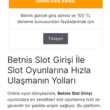
Betnis Giriş Adresi
Betnis güncel giriş adresi ve 100 TL
deneme bonusundan faydalanmak için
Tıklayın
Betnis Slot Girişi İle
Slot Oyunlarına Hızla
Ulaşmanın Yolları
Online oyun dünyasında,
Betnis Slot Girişi
oyunculara en sevdikleri slot oyunlarına hızlı ve
güvenilir bir şekilde erişim sağlıyor. Bu platform,