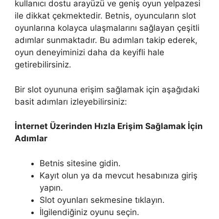
kullanıcı dostu arayüzü ve geniş oyun yelpazesi
ile dikkat çekmektedir. Betnis, oyuncuların slot
oyunlarına kolayca ulaşmalarını sağlayan çeşitli
adımlar sunmaktadır. Bu adımları takip ederek,
oyun deneyiminizi daha da keyifli hale
getirebilirsiniz.
Bir slot oyununa erişim sağlamak için aşağıdaki
basit adımları izleyebilirsiniz:
İnternet Üzerinden Hızla Erişim Sağlamak İçin
Adımlar
Betnis sitesine gidin.
Kayıt olun ya da mevcut hesabınıza giriş
yapın.
Slot oyunları sekmesine tıklayın.
İlgilendiğiniz oyunu seçin.