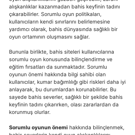
alışkanlıklar kazanmadan bahis keyfinin tadını
çıkarabilirler. Sorumlu oyun politikaları,
kullanıcıların kendi sınırlarını belirlemesine
yardımcı olarak, bahis dünyasında sağlıklı bir
oyun ortamının oluşmasını sağlar.
Bununla birlikte, bahis siteleri kullanıcılarına
sorumlu oyun konusunda bilinçlendirme ve
eğitim fırsatları da sunmaktadır. Sorumlu
oyunun önemi hakkında bilgi sahibi olan
kullanıcılar, kumar bağımlılığı gibi riskleri daha iyi
anlayarak, bu durumlardan korunabilirler. Bu
sayede bahis severler, sağlıklı bir şekilde bahis
keyfinin tadını çıkarırken, olası zararlardan da
korunmuş olurlar.
Sorumlu oyunun önemi
hakkında bilinçlenmek,
bahis severlerin kendi oyun alışkanlıklarını