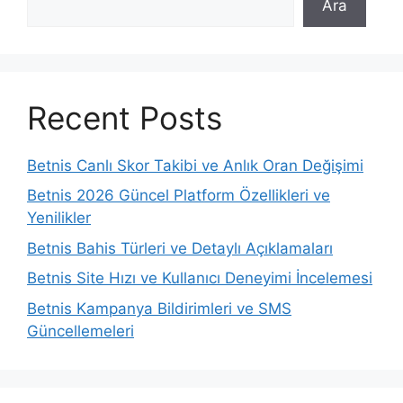
Ara
Recent Posts
Betnis Canlı Skor Takibi ve Anlık Oran Değişimi
Betnis 2026 Güncel Platform Özellikleri ve
Yenilikler
Betnis Bahis Türleri ve Detaylı Açıklamaları
Betnis Site Hızı ve Kullanıcı Deneyimi İncelemesi
Betnis Kampanya Bildirimleri ve SMS
Güncellemeleri