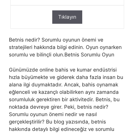
Tıklayın
Betnis nedir? Sorumlu oyunun önemi ve
stratejileri hakkında bilgi edinin. Oyun oynarken
sorumlu ve bilinçli olun.Betnis Sorumlu Oyun
Günümüzde online bahis ve kumar endüstrisi
hızla büyümekte ve giderek daha fazla insan bu
alana ilgi duymaktadır. Ancak, bahis oynamak
eğlenceli ve kazançlı olabilirken aynı zamanda
sorumluluk gerektiren bir aktivitedir. Betnis, bu
noktada devreye girer. Peki, betnis nedir?
Sorumlu oyunun önemi nedir ve nasıl
gerçekleştirilir? Bu blog yazısında, betnis
hakkında detaylı bilgi edineceğiz ve sorumlu