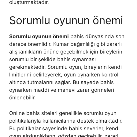
oluşturmaktadır.
Sorumlu oyunun önemi
Sorumlu oyunun önemi
bahis dünyasında son
derece önemlidir. Kumar bağımlılığı gibi zararlı
alışkanlıkların önüne geçebilmek için bireylerin
sorumlu bir şekilde bahis oynaması
gerekmektedir. Sorumlu oyun, bireylerin kendi
limitlerini belirleyerek, oyun oynarken kontrol
altında tutmalarını sağlar. Bu sayede bahis
oynarken maddi ve manevi zarar görmeleri
önlenebilir.
Online bahis siteleri genellikle sorumlu oyun
politikalarıyla kullanıcılarına destek olmaktadır.
Bu politikalar sayesinde bahis severler, kendi
oyun alışkanlıklarını gözden geçirebilir, zararlı