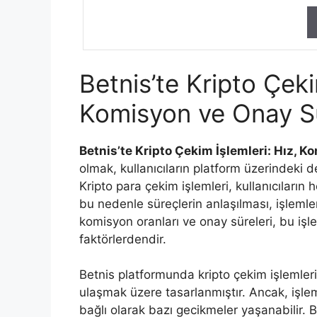
Betnis’te Kripto Çeki
Komisyon ve Onay S
Betnis’te Kripto Çekim İşlemleri: Hız, 
olmak, kullanıcıların platform üzerindeki d
Kripto para çekim işlemleri, kullanıcıların
bu nedenle süreçlerin anlaşılması, işlemleri
komisyon oranları ve onay süreleri, bu iş
faktörlerdendir.
Betnis platformunda kripto çekim işlemlerinin
ulaşmak üzere tasarlanmıştır. Ancak, işl
bağlı olarak bazı gecikmeler yaşanabilir. B