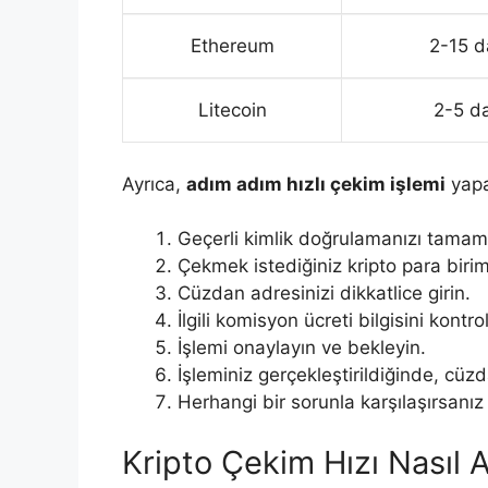
Ethereum
2-15 d
Litecoin
2-5 d
Ayrıca,
adım adım hızlı çekim işlemi
yapar
Geçerli kimlik doğrulamanızı tamam
Çekmek istediğiniz kripto para birim
Cüzdan adresinizi dikkatlice girin.
İlgili komisyon ücreti bilgisini kontro
İşlemi onaylayın ve bekleyin.
İşleminiz gerçekleştirildiğinde, cüz
Herhangi bir sorunla karşılaşırsanız
Kripto Çekim Hızı Nasıl Ar