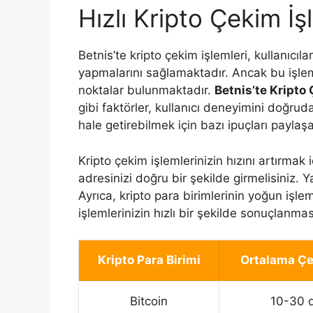
Hızlı Kripto Çekim İşl
Betnis’te kripto çekim işlemleri, kullanıcılar
yapmalarını sağlamaktadır. Ancak bu işle
noktalar bulunmaktadır.
Betnis’te Kripto
gibi faktörler, kullanıcı deneyimini doğrud
hale getirebilmek için bazı ipuçları payla
Kripto çekim işlemlerinizin hızını artırmak i
adresinizi doğru bir şekilde girmelisiniz. Y
Ayrıca, kripto para birimlerinin yoğun i
işlemlerinizin hızlı bir şekilde sonuçlanmas
Kripto Para Birimi
Ortalama Çe
Bitcoin
10-30 