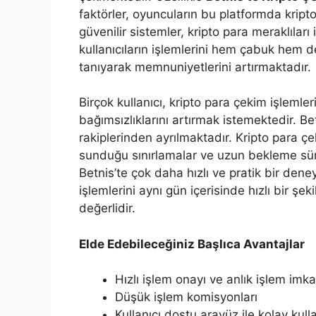
faktörler, oyuncuların bu platformda kripto 
güvenilir sistemler, kripto para meraklıla
kullanıcıların işlemlerini hem çabuk hem 
tanıyarak memnuniyetlerini artırmaktadır.
Birçok kullanıcı, kripto para çekim işlemle
bağımsızlıklarını artırmak istemektedir. 
rakiplerinden ayrılmaktadır. Kripto para çe
sunduğu sınırlamalar ve uzun bekleme sürel
Betnis’te çok daha hızlı ve pratik bir dene
işlemlerini aynı gün içerisinde hızlı bir ş
değerlidir.
Elde Edebileceğiniz Başlıca Avantajlar
Hızlı işlem onayı ve anlık işlem imka
Düşük işlem komisyonları
Kullanıcı dostu arayüz ile kolay kul