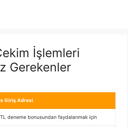
Çekim İşlemleri
z Gerekenler
s Giriş Adresi
00 TL deneme bonusundan faydalanmak için