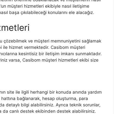
n müşteri hizmetleri ekibiyle nasıl iletişime
sıl başa çıkılabileceği konularını ele alacağız.
metleri
nunu çözebilmek ve müşteri memnuniyetini sağlamak
ibi ile hizmet vermektedir. Casibom müşteri
nıcılarına kesintisiz bir iletişim imkanı sunmaktadır.
iniz varsa, Casibom müşteri hizmetleri ekibi size
nın site ile ilgili herhangi bir konuda anında yardım
ek hattına bağlanarak, hesap oluşturma, para
 detaylı bilgi alabilirsiniz. Ayrıca teknik sorunlar,
 da canlı destek ekibinden destek alabilirsiniz.