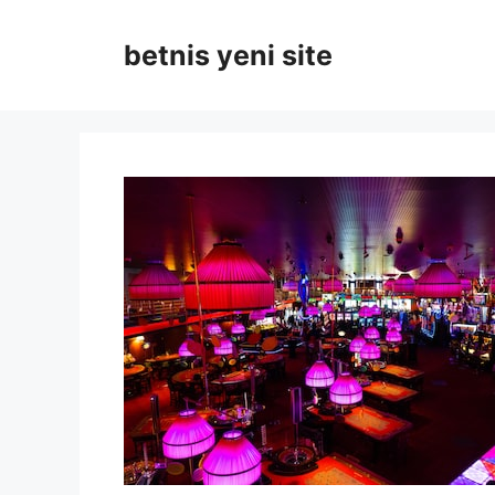
İçeriğe
atla
betnis yeni site