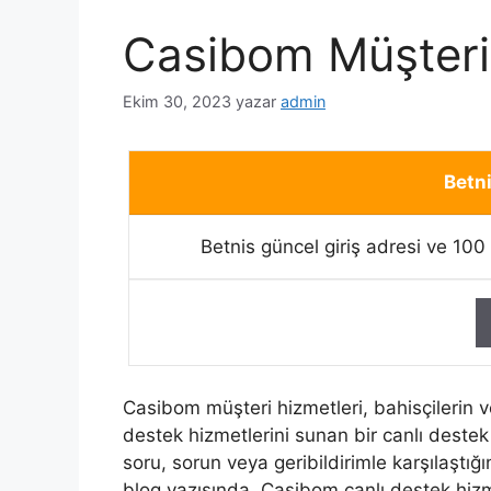
Casibom Müşteri
Ekim 30, 2023
yazar
admin
Betni
Betnis güncel giriş adresi ve 1
Casibom müşteri hizmetleri, bahisçilerin 
destek hizmetlerini sunan bir canlı destek 
soru, sorun veya geribildirimle karşılaştığ
blog yazısında, Casibom canlı destek hiz