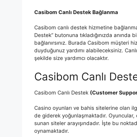
Casibom Canlı Destek Bağlanma
Casibom canlı destek hizmetine bağlanma
Destek” butonuna tıkladığınızda anında bir
bağlanırsınız. Burada Casibom müşteri hizm
duyduğunuz yardımı alabileceksiniz. Canlı d
şekilde size yardımcı olacaktır.
Casibom Canlı Dest
Casibom Canlı Destek
(Customer Suppor
Casino oyunları ve bahis sitelerine olan i
de giderek yoğunlaşmaktadır. Oyuncular, çeş
sunan siteler arayışındadır. İşte bu nokta
oynamaktadır.