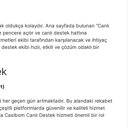
k oldukça kolaydır. Ana sayfada bulunan “Canlı
 pencere açılır ve canlı destek hattına
etleri ekibi tarafından karşılanacak ve ihtiyaç
estek ekibi hızlı, etkili ve çözüm odaklı bir
ek
t)
lgi her geçen gün artmaktadır. Bu alandaki rekabet
itli platformlarda güvenilir ve kaliteli hizmet
da Casibom Canlı Destek hizmeti önemli bir rol