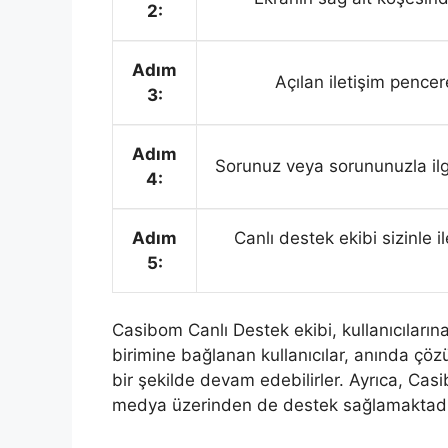
2:
Adım
Açılan iletişim pencer
3:
Adım
Sorunuz veya sorununuzla ilgi
4:
Adım
Canlı destek ekibi sizinle
5:
Casibom Canlı Destek ekibi, kullanıcıların
birimine bağlanan kullanıcılar, anında çö
bir şekilde devam edebilirler. Ayrıca, Cas
medya üzerinden de destek sağlamaktadı