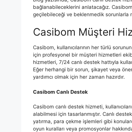
bağlanabileceklerini anlatacağız. Casibom’u
geçilebileceği ve beklenmedik sorunlarla na
Casibom Müşteri Hiz
Casibom, kullanıcılarının her türlü soru
için profesyonel bir müşteri hizmetleri ek
hizmetleri, 7/24 canlı destek hattıyla kulla
Eğer herhangi bir sorun, şikayet veya öner
yardımcı olmak için her zaman hazırdır.
Casibom Canlı Destek
Casibom canlı destek hizmeti, kullanıcıları
alabilmesi için tasarlanmıştır. Canlı dest
yatırma, para çekme işlemleri gibi konularda
oyun kuralları veya promosyonlar hakkında