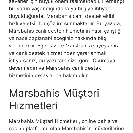
severler için büyük önem taşımaktadır. Herhangi
bir sorun yaşandığında veya bilgiye ihtiyaç
duyulduğunda, Marsbahis canlı destek ekibi
hızlı ve etkili bir çözüm sunmaktadır. Bu yazıda,
Marsbahis canlı destek hizmetinin nasıl çalıştığı
ve nasıl bağlanabileceğiniz hakkında bilgi
verilecektir. Eğer siz de Marsbahis’e üyeyseniz
ve canlı destek hizmetinden yararlanmak
istiyorsanız, bu yazı tam size göre. Okumaya
devam edin ve Marsbahis canlı destek
hizmetinin detaylarına hakim olun.
Marsbahis Müşteri
Hizmetleri
Marsbahis Müşteri Hizmetleri, online bahis ve
casino platformu olan Marsbahis’in müşterilerine