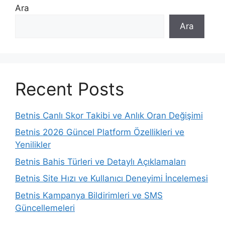
Ara
Ara
Recent Posts
Betnis Canlı Skor Takibi ve Anlık Oran Değişimi
Betnis 2026 Güncel Platform Özellikleri ve
Yenilikler
Betnis Bahis Türleri ve Detaylı Açıklamaları
Betnis Site Hızı ve Kullanıcı Deneyimi İncelemesi
Betnis Kampanya Bildirimleri ve SMS
Güncellemeleri