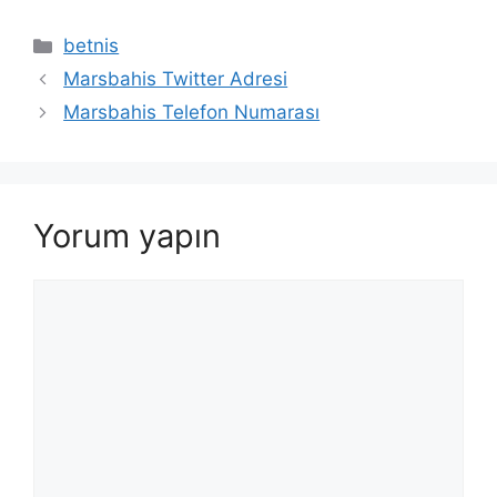
Kategoriler
betnis
Marsbahis Twitter Adresi
Marsbahis Telefon Numarası
Yorum yapın
Yorum