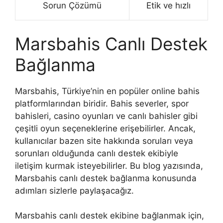
Sorun Çözümü
Etik ve hızlı
Marsbahis Canlı Destek
Bağlanma
Marsbahis, Türkiye’nin en popüler online bahis
platformlarından biridir. Bahis severler, spor
bahisleri, casino oyunları ve canlı bahisler gibi
çeşitli oyun seçeneklerine erişebilirler. Ancak,
kullanıcılar bazen site hakkında soruları veya
sorunları olduğunda canlı destek ekibiyle
iletişim kurmak isteyebilirler. Bu blog yazısında,
Marsbahis canlı destek bağlanma konusunda
adımları sizlerle paylaşacağız.
Marsbahis canlı destek ekibine bağlanmak için,