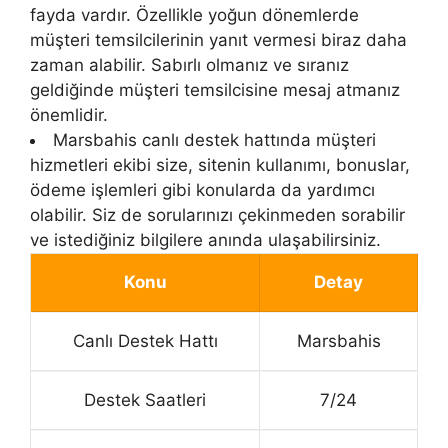
fayda vardır. Özellikle yoğun dönemlerde
müşteri temsilcilerinin yanıt vermesi biraz daha
zaman alabilir. Sabırlı olmanız ve sıranız
geldiğinde müşteri temsilcisine mesaj atmanız
önemlidir.
Marsbahis canlı destek hattında müşteri
hizmetleri ekibi size, sitenin kullanımı, bonuslar,
ödeme işlemleri gibi konularda da yardımcı
olabilir. Siz de sorularınızı çekinmeden sorabilir
ve istediğiniz bilgilere anında ulaşabilirsiniz.
Konu
Detay
Canlı Destek Hattı
Marsbahis
Destek Saatleri
7/24