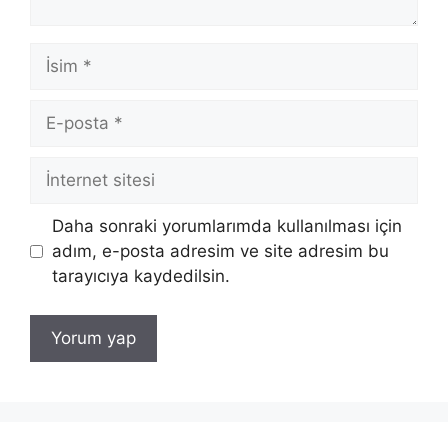
İsim
E-
posta
İnternet
sitesi
Daha sonraki yorumlarımda kullanılması için
adım, e-posta adresim ve site adresim bu
tarayıcıya kaydedilsin.