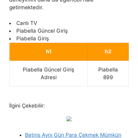
getirmektedir.
Canlı TV
Piabella Güncel Giriş
Piabella Giriş
h1
h2
Piabella Güncel Giriş
Piabella
Adresi
899
İlgini Çekebilir:
Betnis Aynı Gün Para Çekmek Mümkün