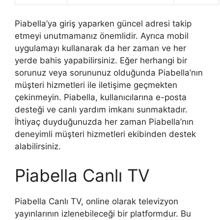
Piabella’ya giriş yaparken güncel adresi takip
etmeyi unutmamanız önemlidir. Ayrıca mobil
uygulamayı kullanarak da her zaman ve her
yerde bahis yapabilirsiniz. Eğer herhangi bir
sorunuz veya sorununuz olduğunda Piabella’nın
müşteri hizmetleri ile iletişime geçmekten
çekinmeyin. Piabella, kullanıcılarına e-posta
desteği ve canlı yardım imkanı sunmaktadır.
İhtiyaç duyduğunuzda her zaman Piabella’nın
deneyimli müşteri hizmetleri ekibinden destek
alabilirsiniz.
Piabella Canlı TV
Piabella Canlı TV, online olarak televizyon
yayınlarının izlenebileceği bir platformdur. Bu