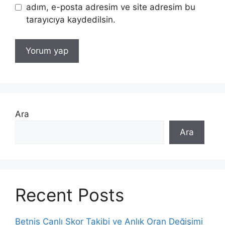
adım, e-posta adresim ve site adresim bu
tarayıcıya kaydedilsin.
Ara
Ara
Recent Posts
Betnis Canlı Skor Takibi ve Anlık Oran Değişimi