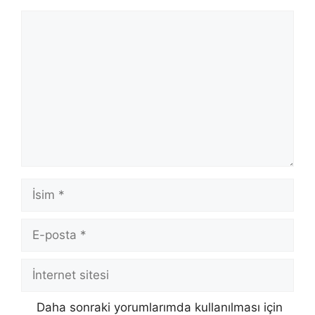
Yorum
İsim
E-
posta
İnternet
sitesi
Daha sonraki yorumlarımda kullanılması için