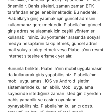
önemlidir. Bahis siteleri, zaman zaman BTK
tarafından engellenebilmektedir. Bu nedenle,
Piabella’ya giriş yapmak için güncel adresini
kullanmanız gerekmektedir. Piabella’nın güncel
giriş adresine ulaşmak için çeşitli yöntemler
kullanabilirsiniz. Bu yöntemler arasında sosyal
medya hesaplarını takip etmek, güncel adresi
mail yoluyla talep etmek veya Piabella’nın resmi
internet sitesine erişmek yer alır.
Bununla birlikte, Piabella’nın mobil uygulamasını
da kullanarak giriş yapabilirsiniz. Piabella’nın
mobil uygulaması, iOS ve Android işletim
sistemlerinde kullanılabilir. Mobil uygulama
sayesinde istediğiniz zaman istediğiniz yerden
bahis yapabilir ve casino oyunlarını
oynayabilirsiniz. Piabella’nın kullanıcı dostu