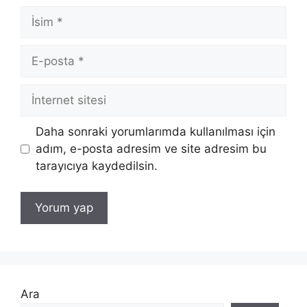
İsim
E-
posta
İnternet
sitesi
Daha sonraki yorumlarımda kullanılması için
adım, e-posta adresim ve site adresim bu
tarayıcıya kaydedilsin.
Ara