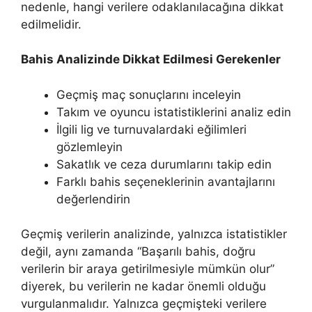
nedenle, hangi verilere odaklanılacağına dikkat
edilmelidir.
Bahis Analizinde Dikkat Edilmesi Gerekenler
Geçmiş maç sonuçlarını inceleyin
Takım ve oyuncu istatistiklerini analiz edin
İlgili lig ve turnuvalardaki eğilimleri
gözlemleyin
Sakatlık ve ceza durumlarını takip edin
Farklı bahis seçeneklerinin avantajlarını
değerlendirin
Geçmiş verilerin analizinde, yalnızca istatistikler
değil, aynı zamanda “Başarılı bahis, doğru
verilerin bir araya getirilmesiyle mümkün olur”
diyerek, bu verilerin ne kadar önemli olduğu
vurgulanmalıdır. Yalnızca geçmişteki verilere