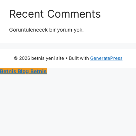
Recent Comments
Görüntülenecek bir yorum yok.
© 2026 betnis yeni site
• Built with
GeneratePress
Betnis Blog
Betnis