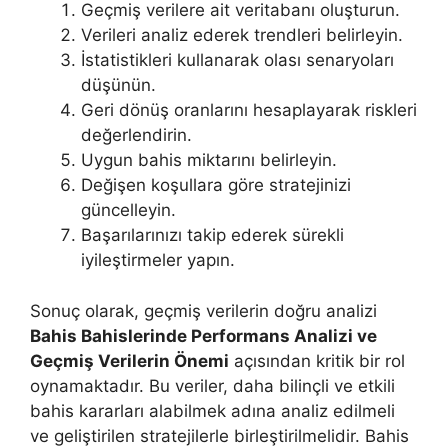
Geçmiş verilere ait veritabanı oluşturun.
Verileri analiz ederek trendleri belirleyin.
İstatistikleri kullanarak olası senaryoları
düşünün.
Geri dönüş oranlarını hesaplayarak riskleri
değerlendirin.
Uygun bahis miktarını belirleyin.
Değişen koşullara göre stratejinizi
güncelleyin.
Başarılarınızı takip ederek sürekli
iyileştirmeler yapın.
Sonuç olarak, geçmiş verilerin doğru analizi
Bahis Bahislerinde Performans Analizi ve
Geçmiş Verilerin Önemi
açısından kritik bir rol
oynamaktadır. Bu veriler, daha bilinçli ve etkili
bahis kararları alabilmek adına analiz edilmeli
ve geliştirilen stratejilerle birleştirilmelidir. Bahis