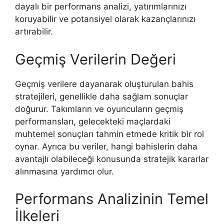
dayalı bir performans analizi, yatırımlarınızı
koruyabilir ve potansiyel olarak kazançlarınızı
artırabilir.
Geçmiş Verilerin Değeri
Geçmiş verilere dayanarak oluşturulan bahis
stratejileri, genellikle daha sağlam sonuçlar
doğurur. Takımların ve oyuncuların geçmiş
performansları, gelecekteki maçlardaki
muhtemel sonuçları tahmin etmede kritik bir rol
oynar. Ayrıca bu veriler, hangi bahislerin daha
avantajlı olabileceği konusunda stratejik kararlar
alınmasına yardımcı olur.
Performans Analizinin Temel
İlkeleri