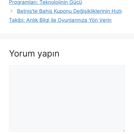
Programları: Teknolojinin Gücü
Betnis’te Bahis Kuponu Değişikliklerinin Hızlı
Takibi: Anlık Bilgi ile Oyunlarınıza Yön Verin
Yorum yapın
Yorum