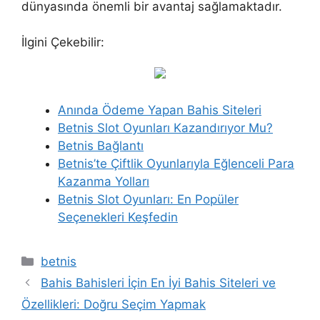
dünyasında önemli bir avantaj sağlamaktadır.
İlgini Çekebilir:
Anında Ödeme Yapan Bahis Siteleri
Betnis Slot Oyunları Kazandırıyor Mu?
Betnis Bağlantı
Betnis’te Çiftlik Oyunlarıyla Eğlenceli Para
Kazanma Yolları
Betnis Slot Oyunları: En Popüler
Seçenekleri Keşfedin
Kategoriler
betnis
Bahis Bahisleri İçin En İyi Bahis Siteleri ve
Özellikleri: Doğru Seçim Yapmak