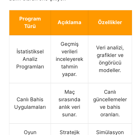
Program
Açıklama
Özellikler
Türü
Geçmiş
Veri analizi,
İstatistiksel
verileri
grafikler ve
Analiz
inceleyerek
öngörücü
Programları
tahmin
modeller.
yapar.
Maç
Canlı
Canlı Bahis
sırasında
güncellemeler
Uygulamaları
anlık veri
ve bahis
sunar.
oranları.
Oyun
Stratejik
Simülasyon