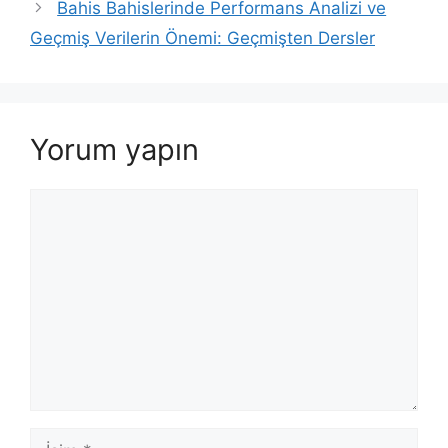
Bahis Bahislerinde Performans Analizi ve
Geçmiş Verilerin Önemi: Geçmişten Dersler
Yorum yapın
Yorum
İsim