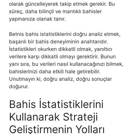
olarak güncelleyerek takip etmek gerekir. Bu
süreç, daha bilinçli ve mantıklı bahisler
yapmanıza olanak tanır.
Betnis bahis istatistiklerini doğru analiz etmek,
başarılı bir bahis deneyiminin anahtarıdır.
İstatistikleri okurken dikkatli olmak, yanıltıcı
verilere karşı dikkatli olmayı gerektirir. Bunun
yanı sıra, bu verileri nasıl kullanacağınızı bilmek,
bahislerinizi daha etkili hale getirebilir.
Unutmayın ki, doğru analiz, doğru sonuçlar
doğurur.
Bahis İstatistiklerini
Kullanarak Strateji
Geliştirmenin Yolları