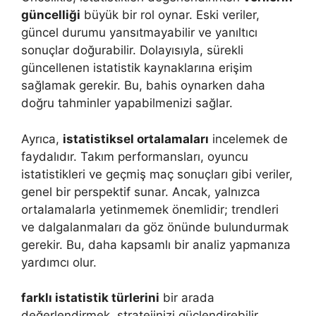
güncelliği
büyük bir rol oynar. Eski veriler,
güncel durumu yansıtmayabilir ve yanıltıcı
sonuçlar doğurabilir. Dolayısıyla, sürekli
güncellenen istatistik kaynaklarına erişim
sağlamak gerekir. Bu, bahis oynarken daha
doğru tahminler yapabilmenizi sağlar.
Ayrıca,
istatistiksel ortalamaları
incelemek de
faydalıdır. Takım performansları, oyuncu
istatistikleri ve geçmiş maç sonuçları gibi veriler,
genel bir perspektif sunar. Ancak, yalnızca
ortalamalarla yetinmemek önemlidir; trendleri
ve dalgalanmaları da göz önünde bulundurmak
gerekir. Bu, daha kapsamlı bir analiz yapmanıza
yardımcı olur.
farklı istatistik türlerini
bir arada
değerlendirmek, stratejinizi güçlendirebilir.