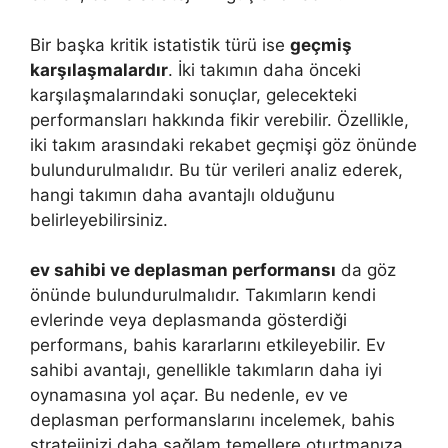
Bir başka kritik istatistik türü ise
geçmiş
karşılaşmalardır
. İki takımın daha önceki
karşılaşmalarındaki sonuçlar, gelecekteki
performansları hakkında fikir verebilir. Özellikle,
iki takım arasındaki rekabet geçmişi göz önünde
bulundurulmalıdır. Bu tür verileri analiz ederek,
hangi takımın daha avantajlı olduğunu
belirleyebilirsiniz.
ev sahibi ve deplasman performansı
da göz
önünde bulundurulmalıdır. Takımların kendi
evlerinde veya deplasmanda gösterdiği
performans, bahis kararlarını etkileyebilir. Ev
sahibi avantajı, genellikle takımların daha iyi
oynamasına yol açar. Bu nedenle, ev ve
deplasman performanslarını incelemek, bahis
stratejinizi daha sağlam temellere oturtmanıza