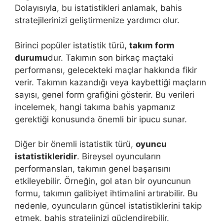
Dolayısıyla, bu istatistikleri anlamak, bahis
stratejilerinizi geliştirmenize yardımcı olur.
Birinci popüler istatistik türü,
takım form
durumu
dur. Takımın son birkaç maçtaki
performansı, gelecekteki maçlar hakkında fikir
verir. Takımın kazandığı veya kaybettiği maçların
sayısı, genel form grafiğini gösterir. Bu verileri
incelemek, hangi takıma bahis yapmanız
gerektiği konusunda önemli bir ipucu sunar.
Diğer bir önemli istatistik türü,
oyuncu
istatistikleridir
. Bireysel oyuncuların
performansları, takımın genel başarısını
etkileyebilir. Örneğin, gol atan bir oyuncunun
formu, takımın galibiyet ihtimalini artırabilir. Bu
nedenle, oyuncuların güncel istatistiklerini takip
etmek, bahis stratejinizi güçlendirebilir.