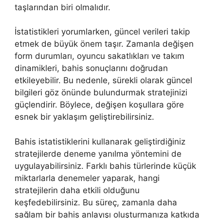
taşlarından biri olmalıdır.
İstatistikleri yorumlarken, güncel verileri takip
etmek de büyük önem taşır. Zamanla değişen
form durumları, oyuncu sakatlıkları ve takım
dinamikleri, bahis sonuçlarını doğrudan
etkileyebilir. Bu nedenle, sürekli olarak güncel
bilgileri göz önünde bulundurmak stratejinizi
güçlendirir. Böylece, değişen koşullara göre
esnek bir yaklaşım geliştirebilirsiniz.
Bahis istatistiklerini kullanarak geliştirdiğiniz
stratejilerde deneme yanılma yöntemini de
uygulayabilirsiniz. Farklı bahis türlerinde küçük
miktarlarla denemeler yaparak, hangi
stratejilerin daha etkili olduğunu
keşfedebilirsiniz. Bu süreç, zamanla daha
sağlam bir bahis anlayışı oluşturmanıza katkıda