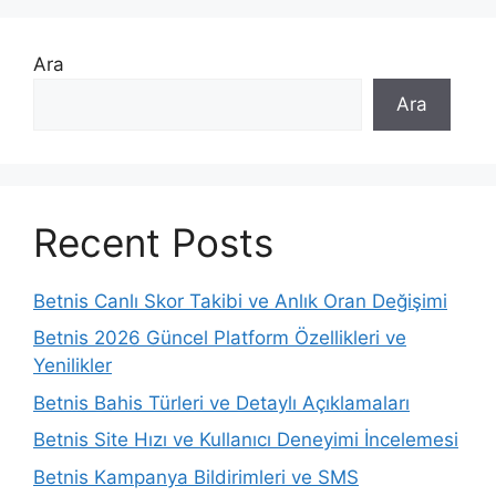
Ara
Ara
Recent Posts
Betnis Canlı Skor Takibi ve Anlık Oran Değişimi
Betnis 2026 Güncel Platform Özellikleri ve
Yenilikler
Betnis Bahis Türleri ve Detaylı Açıklamaları
Betnis Site Hızı ve Kullanıcı Deneyimi İncelemesi
Betnis Kampanya Bildirimleri ve SMS