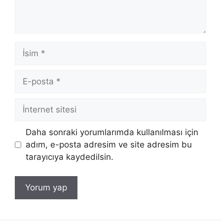
İsim
E-
posta
İnternet
sitesi
Daha sonraki yorumlarımda kullanılması için
adım, e-posta adresim ve site adresim bu
tarayıcıya kaydedilsin.