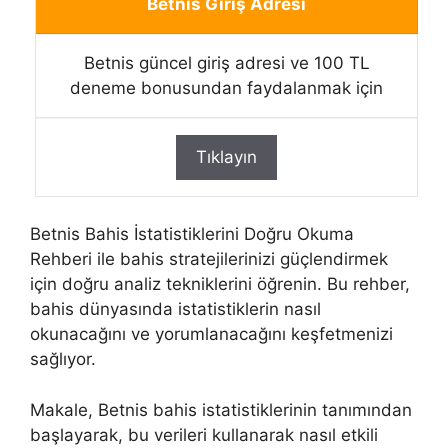
Betnis Giriş Adresi
Betnis güncel giriş adresi ve 100 TL
deneme bonusundan faydalanmak için
Tıklayın
Betnis Bahis İstatistiklerini Doğru Okuma
Rehberi ile bahis stratejilerinizi güçlendirmek
için doğru analiz tekniklerini öğrenin. Bu rehber,
bahis dünyasında istatistiklerin nasıl
okunacağını ve yorumlanacağını keşfetmenizi
sağlıyor.
Makale, Betnis bahis istatistiklerinin tanımından
başlayarak, bu verileri kullanarak nasıl etkili