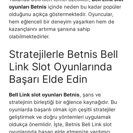
oyunları Betnis
içinde neden bu kadar popüler
olduğunu açıkça göstermektedir. Oyuncular,
hem eğlenceli bir deneyim yaşarken hem de
kazançlarını artırma şansına sahip
olabilmektedirler.
Stratejilerle Betnis Bell
Link Slot Oyunlarında
Başarı Elde Edin
Bell Link slot oyunları Betnis
, şans ve
stratejinin birleştiği bir eğlence kaynağıdır. Bu
oyunlarda başarılı olmak için çeşitli stratejiler
geliştirmek ve doğru yöntemleri uygulamak
oldukça önemlidir. İşte, Betnis Bell Link slot
oyunlarında başarı elde etmenize yardımcı