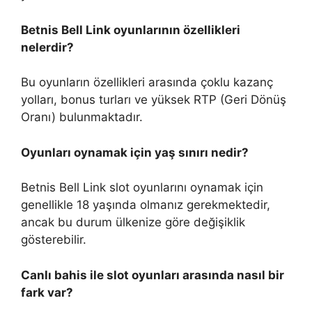
Betnis Bell Link oyunlarının özellikleri
nelerdir?
Bu oyunların özellikleri arasında çoklu kazanç
yolları, bonus turları ve yüksek RTP (Geri Dönüş
Oranı) bulunmaktadır.
Oyunları oynamak için yaş sınırı nedir?
Betnis Bell Link slot oyunlarını oynamak için
genellikle 18 yaşında olmanız gerekmektedir,
ancak bu durum ülkenize göre değişiklik
gösterebilir.
Canlı bahis ile slot oyunları arasında nasıl bir
fark var?