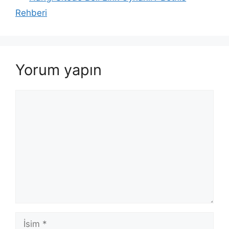
Rehberi
Yorum yapın
Yorum
İsim