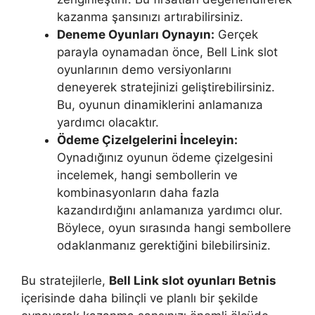
kazanma şansınızı artırabilirsiniz.
Deneme Oyunları Oynayın:
Gerçek
parayla oynamadan önce, Bell Link slot
oyunlarının demo versiyonlarını
deneyerek stratejinizi geliştirebilirsiniz.
Bu, oyunun dinamiklerini anlamanıza
yardımcı olacaktır.
Ödeme Çizelgelerini İnceleyin:
Oynadığınız oyunun ödeme çizelgesini
incelemek, hangi sembollerin ve
kombinasyonların daha fazla
kazandırdığını anlamanıza yardımcı olur.
Böylece, oyun sırasında hangi sembollere
odaklanmanız gerektiğini bilebilirsiniz.
Bu stratejilerle,
Bell Link slot oyunları Betnis
içerisinde daha bilinçli ve planlı bir şekilde