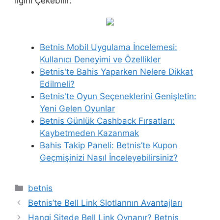
İlgini Çekebilir:
Betnis Mobil Uygulama İncelemesi:
Kullanıcı Deneyimi ve Özellikler
Betnis'te Bahis Yaparken Nelere Dikkat
Edilmeli?
Betnis'te Oyun Seçeneklerini Genişletin:
Yeni Gelen Oyunlar
Betnis Günlük Cashback Fırsatları:
Kaybetmeden Kazanmak
Bahis Takip Paneli: Betnis’te Kupon
Geçmişinizi Nasıl İnceleyebilirsiniz?
Kategoriler
betnis
Betnis’te Bell Link Slotlarının Avantajları
Hangi Sitede Bell Link Oynanır? Betnis