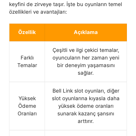
keyfini de zirveye taşır. İşte bu oyunların temel
özellikleri ve avantajları:
Özellik
Açıklama
Çeşitli ve ilgi çekici temalar,
Farklı
oyuncuların her zaman yeni
Temalar
bir deneyim yaşamasını
sağlar.
Bell Link slot oyunları, diğer
Yüksek
slot oyunlarına kıyasla daha
Ödeme
yüksek ödeme oranları
Oranları
sunarak kazanç şansını
arttırır.