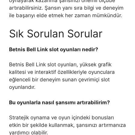
oynayarak kazanma şansınızı önemli ölçüde
artırabilirsiniz. Şansın yanı sıra bilgi ve deneyim
ile başarıyı elde etmek her zaman mümkündür.
Sık Sorulan Sorular
Betnis Bell Link slot oyunları nedir?
Betnis Bell Link slot oyunları, yüksek grafik
kalitesi ve interaktif özellikleriyle oyunculara
eğlenceli bir deneyim sunan çevrimiçi slot
oyunlarıdır.
Bu oyunlarla nasıl şansımı artırabilirim?
Stratejik oynama ve oyun içindeki bonusları
etkin bir şekilde kullanmak, şansınızı artırmanıza
yardımcı olabilir.