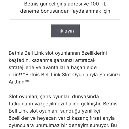
Betnis güncel giriş adresi ve 100 TL
deneme bonusundan faydalanmak için
Tıklayın
Betnis Bell Link slot oyunlarının özelliklerini
keşfedin, kazanma şansınızı artıracak
stratejilerle ve avantajlarla başarı elde
edin!**Betnis Bell Link Slot Oyunlarıyla Şansınızı
Arttırın**
Slot oyunları, şans oyunları dünyasında
tutkunların vazgeçilmezi haline gelmiştir. Betnis
Bell Link slot oyunları, sunduğu yenilikçi
özellikler ve heyecan verici kazanç fırsatlarıyla
oyunculara unutulmaz bir deneyim sunuyor. Bu