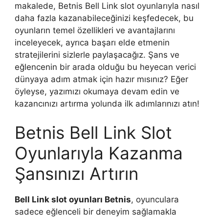
makalede, Betnis Bell Link slot oyunlarıyla nasıl
daha fazla kazanabileceğinizi keşfedecek, bu
oyunların temel özellikleri ve avantajlarını
inceleyecek, ayrıca başarı elde etmenin
stratejilerini sizlerle paylaşacağız. Şans ve
eğlencenin bir arada olduğu bu heyecan verici
dünyaya adım atmak için hazır mısınız? Eğer
öyleyse, yazımızı okumaya devam edin ve
kazancınızı artırma yolunda ilk adımlarınızı atın!
Betnis Bell Link Slot
Oyunlarıyla Kazanma
Şansınızı Artırın
Bell Link slot oyunları Betnis
, oyunculara
sadece eğlenceli bir deneyim sağlamakla