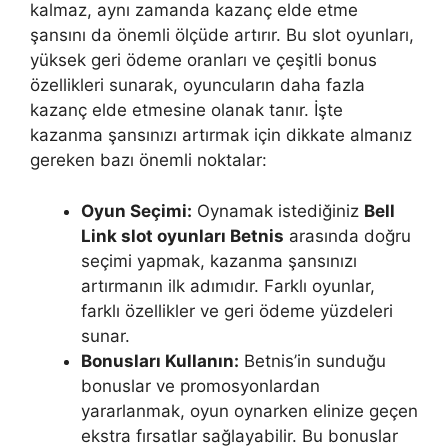
kalmaz, aynı zamanda kazanç elde etme
şansını da önemli ölçüde artırır. Bu slot oyunları,
yüksek geri ödeme oranları ve çeşitli bonus
özellikleri sunarak, oyuncuların daha fazla
kazanç elde etmesine olanak tanır. İşte
kazanma şansınızı artırmak için dikkate almanız
gereken bazı önemli noktalar:
Oyun Seçimi:
Oynamak istediğiniz
Bell
Link slot oyunları Betnis
arasında doğru
seçimi yapmak, kazanma şansınızı
artırmanın ilk adımıdır. Farklı oyunlar,
farklı özellikler ve geri ödeme yüzdeleri
sunar.
Bonusları Kullanın:
Betnis’in sunduğu
bonuslar ve promosyonlardan
yararlanmak, oyun oynarken elinize geçen
ekstra fırsatlar sağlayabilir. Bu bonuslar