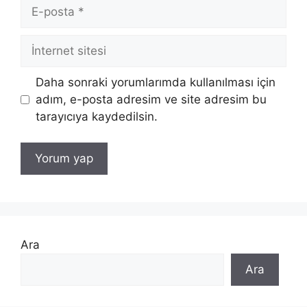
E-
posta
İnternet
sitesi
Daha sonraki yorumlarımda kullanılması için
adım, e-posta adresim ve site adresim bu
tarayıcıya kaydedilsin.
Ara
Ara