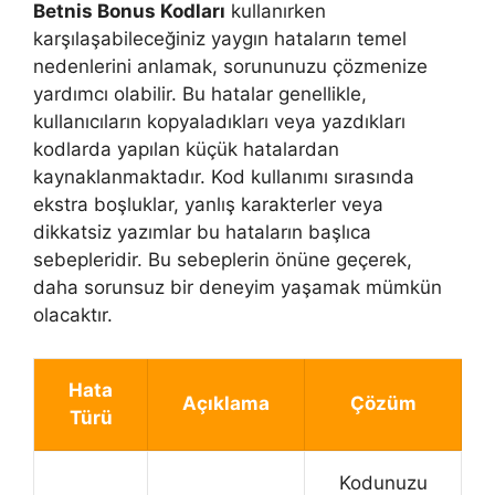
Betnis Bonus Kodları
kullanırken
karşılaşabileceğiniz yaygın hataların temel
nedenlerini anlamak, sorununuzu çözmenize
yardımcı olabilir. Bu hatalar genellikle,
kullanıcıların kopyaladıkları veya yazdıkları
kodlarda yapılan küçük hatalardan
kaynaklanmaktadır. Kod kullanımı sırasında
ekstra boşluklar, yanlış karakterler veya
dikkatsiz yazımlar bu hataların başlıca
sebepleridir. Bu sebeplerin önüne geçerek,
daha sorunsuz bir deneyim yaşamak mümkün
olacaktır.
Hata
Açıklama
Çözüm
Türü
Kodunuzu