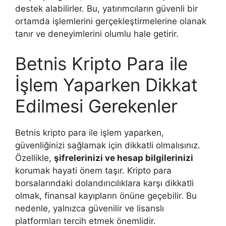
destek alabilirler. Bu, yatırımcıların güvenli bir
ortamda işlemlerini gerçekleştirmelerine olanak
tanır ve deneyimlerini olumlu hale getirir.
Betnis Kripto Para ile
İşlem Yaparken Dikkat
Edilmesi Gerekenler
Betnis kripto para ile işlem yaparken,
güvenliğinizi sağlamak için dikkatli olmalısınız.
Özellikle,
şifrelerinizi ve hesap bilgilerinizi
korumak hayati önem taşır. Kripto para
borsalarındaki dolandırıcılıklara karşı dikkatli
olmak, finansal kayıpların önüne geçebilir. Bu
nedenle, yalnızca güvenilir ve lisanslı
platformları tercih etmek önemlidir.