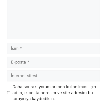
İsim
E-
posta
İnternet
sitesi
Daha sonraki yorumlarımda kullanılması için
adım, e-posta adresim ve site adresim bu
tarayıcıya kaydedilsin.