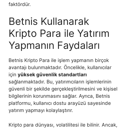
faktördür.
Betnis Kullanarak
Kripto Para ile Yatırım
Yapmanın Faydaları
Betnis Kripto Para ile işlem yapmanın birçok
avantajı bulunmaktadır. Öncelikle, kullanıcılar
için
yüksek güvenlik standartları
sağlanmaktadır. Bu, yatırımcıların işlemlerinin
güvenli bir şekilde gerçekleştirilmesini ve kişisel
bilgilerinin korunmasını sağlar. Ayrıca, Betnis
platformu, kullanıcı dostu arayüzü sayesinde
yatırım yapmayı kolaylaştırır.
Kripto para dünyası, volatilitesi ile bilinir. Ancak,