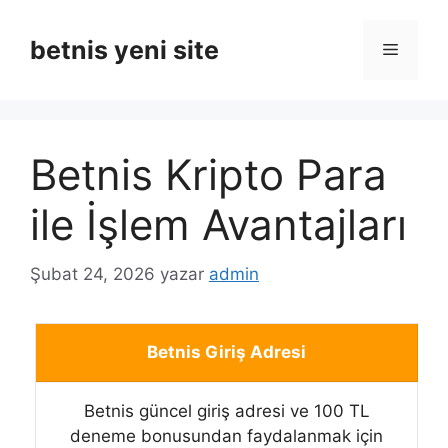
İçeriğe
atla
betnis yeni site
Menü
Betnis Kripto Para
ile İşlem Avantajları
Şubat 24, 2026
yazar
admin
Betnis Giriş Adresi
Betnis güncel giriş adresi ve 100 TL
deneme bonusundan faydalanmak için