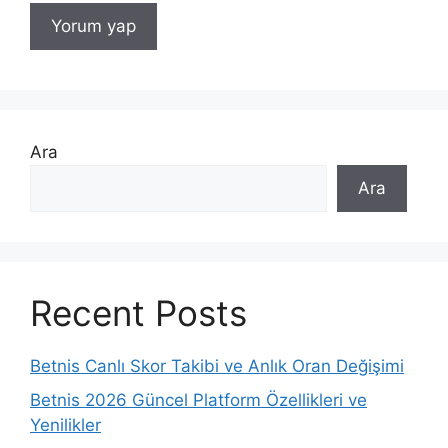
Ara
Ara
Recent Posts
Betnis Canlı Skor Takibi ve Anlık Oran Değişimi
Betnis 2026 Güncel Platform Özellikleri ve
Yenilikler