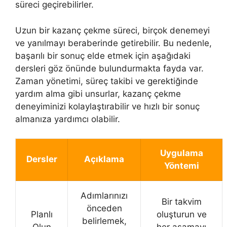
süreci geçirebilirler.
Uzun bir kazanç çekme süreci, birçok denemeyi
ve yanılmayı beraberinde getirebilir. Bu nedenle,
başarılı bir sonuç elde etmek için aşağıdaki
dersleri göz önünde bulundurmakta fayda var.
Zaman yönetimi, süreç takibi ve gerektiğinde
yardım alma gibi unsurlar, kazanç çekme
deneyiminizi kolaylaştırabilir ve hızlı bir sonuç
almanıza yardımcı olabilir.
Uygulama
Dersler
Açıklama
Yöntemi
Adımlarınızı
Bir takvim
önceden
Planlı
oluşturun ve
belirlemek,