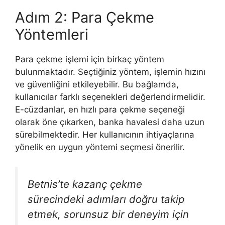
Adım 2: Para Çekme
Yöntemleri
Para çekme işlemi için birkaç yöntem
bulunmaktadır. Seçtiğiniz yöntem, işlemin hızını
ve güvenliğini etkileyebilir. Bu bağlamda,
kullanıcılar farklı seçenekleri değerlendirmelidir.
E-cüzdanlar, en hızlı para çekme seçeneği
olarak öne çıkarken, banka havalesi daha uzun
sürebilmektedir. Her kullanıcının ihtiyaçlarına
yönelik en uygun yöntemi seçmesi önerilir.
Betnis’te kazanç çekme
sürecindeki adımları doğru takip
etmek, sorunsuz bir deneyim için