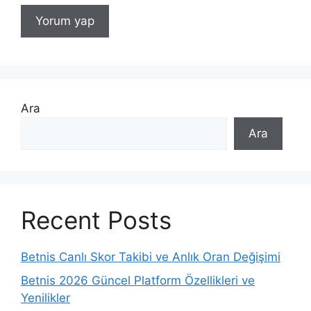
Ara
Ara
Recent Posts
Betnis Canlı Skor Takibi ve Anlık Oran Değişimi
Betnis 2026 Güncel Platform Özellikleri ve
Yenilikler