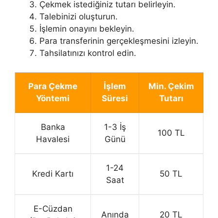
Çekmek istediğiniz tutarı belirleyin.
Talebinizi oluşturun.
İşlemin onayını bekleyin.
Para transferinin gerçekleşmesini izleyin.
Tahsilatınızı kontrol edin.
Para Çekme
İşlem
Min. Çekim
Yöntemi
Süresi
Tutarı
Banka
1-3 İş
100 TL
Havalesi
Günü
1-24
Kredi Kartı
50 TL
Saat
E-Cüzdan
Anında
20 TL