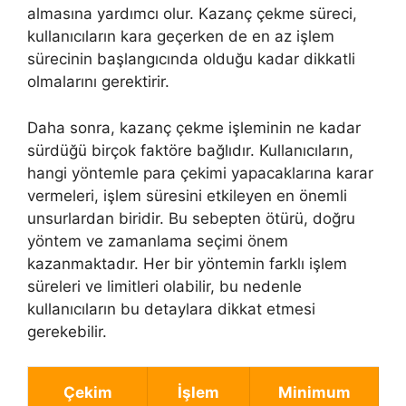
almasına yardımcı olur. Kazanç çekme süreci,
kullanıcıların kara geçerken de en az işlem
sürecinin başlangıcında olduğu kadar dikkatli
olmalarını gerektirir.
Daha sonra, kazanç çekme işleminin ne kadar
sürdüğü birçok faktöre bağlıdır. Kullanıcıların,
hangi yöntemle para çekimi yapacaklarına karar
vermeleri, işlem süresini etkileyen en önemli
unsurlardan biridir. Bu sebepten ötürü, doğru
yöntem ve zamanlama seçimi önem
kazanmaktadır. Her bir yöntemin farklı işlem
süreleri ve limitleri olabilir, bu nedenle
kullanıcıların bu detaylara dikkat etmesi
gerekebilir.
Çekim
İşlem
Minimum