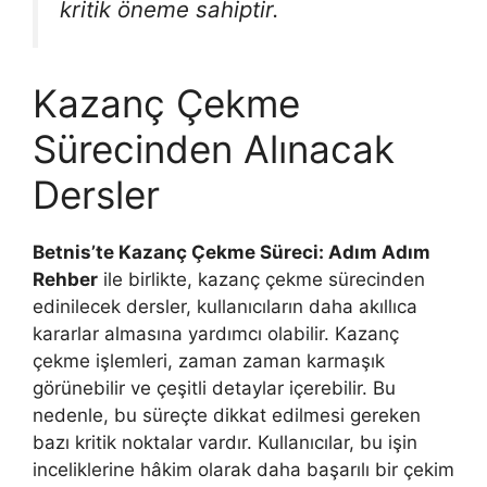
kritik öneme sahiptir.
Kazanç Çekme
Sürecinden Alınacak
Dersler
Betnis’te Kazanç Çekme Süreci: Adım Adım
Rehber
ile birlikte, kazanç çekme sürecinden
edinilecek dersler, kullanıcıların daha akıllıca
kararlar almasına yardımcı olabilir. Kazanç
çekme işlemleri, zaman zaman karmaşık
görünebilir ve çeşitli detaylar içerebilir. Bu
nedenle, bu süreçte dikkat edilmesi gereken
bazı kritik noktalar vardır. Kullanıcılar, bu işin
inceliklerine hâkim olarak daha başarılı bir çekim