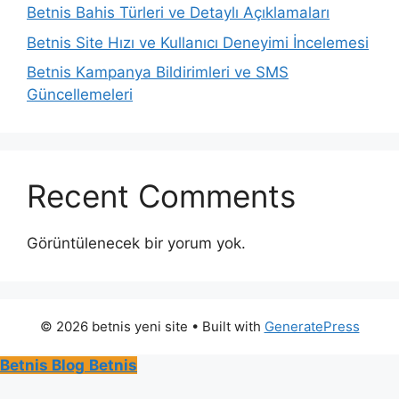
Betnis Bahis Türleri ve Detaylı Açıklamaları
Betnis Site Hızı ve Kullanıcı Deneyimi İncelemesi
Betnis Kampanya Bildirimleri ve SMS
Güncellemeleri
Recent Comments
Görüntülenecek bir yorum yok.
© 2026 betnis yeni site
• Built with
GeneratePress
Betnis Blog
Betnis