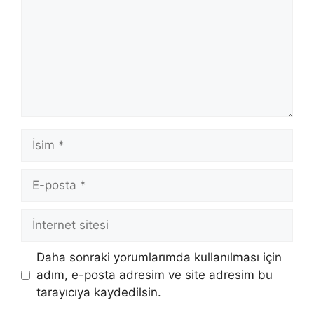
İsim
E-
posta
İnternet
sitesi
Daha sonraki yorumlarımda kullanılması için
adım, e-posta adresim ve site adresim bu
tarayıcıya kaydedilsin.