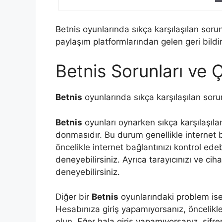
Betnis oyunlarında sıkça karşılaşılan sorun
paylaşım platformlarından gelen geri bildir
Betnis Sorunları ve 
Betnis
oyunlarında sıkça karşılaşılan soru
Betnis
oyunları oynarken sıkça karşılaşıl
donmasıdır. Bu durum genellikle internet bağ
öncelikle internet bağlantınızı kontrol ede
deneyebilirsiniz. Ayrıca tarayıcınızı ve ci
deneyebilirsiniz.
Diğer bir
Betnis
oyunlarındaki problem ise
Hesabınıza giriş yapamıyorsanız, öncelikle 
olun. Eğer hala giriş yapamıyorsanız, şifre