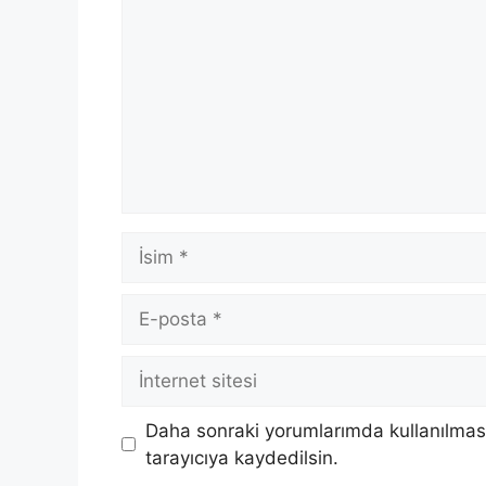
İsim
E-
posta
İnternet
sitesi
Daha sonraki yorumlarımda kullanılması
tarayıcıya kaydedilsin.