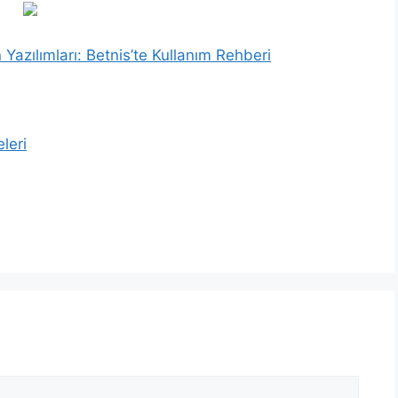
Yazılımları: Betnis’te Kullanım Rehberi
leri