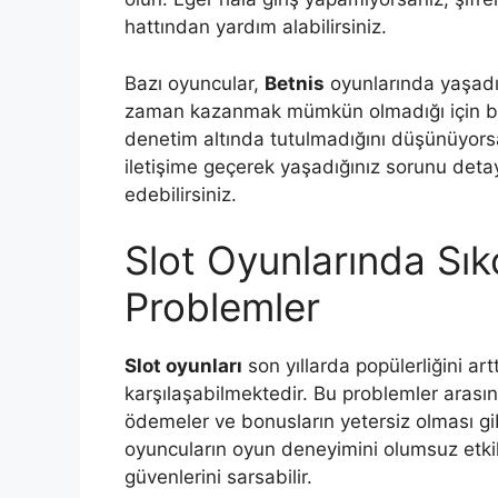
hattından yardım alabilirsiniz.
Bazı oyuncular,
Betnis
oyunlarında yaşadık
zaman kazanmak mümkün olmadığı için bu 
denetim altında tutulmadığını düşünüyorsa
iletişime geçerek yaşadığınız sorunu detay
edebilirsiniz.
Slot Oyunlarında Sık
Problemler
Slot oyunları
son yıllarda popülerliğini art
karşılaşabilmektedir. Bu problemler arası
ödemeler ve bonusların yetersiz olması gi
oyuncuların oyun deneyimini olumsuz etkil
güvenlerini sarsabilir.