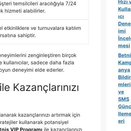
Hızı 
şteri temsilcileri aracılığıyla 7/24
Kull
k hizmeti alabilirler.
ıcı
Dene
el etkinliklere ve turnuvalara katılım
imi
ırsatına sahiptir.
İncel
mesi
neyimlerini zenginleştiren birçok
Betn
 kullanıcılar, sadece daha fazla
Kam
 oyun deneyimi elde ederler.
anya
Bildir
le Kazançlarınızı
mleri
ve
SMS
Gün
lleme
lanarak kazançlarınızı artırmak için
eri
tratejiler kullanarak potansiyel
tnis VIP Programı
ile kazançlarınızı