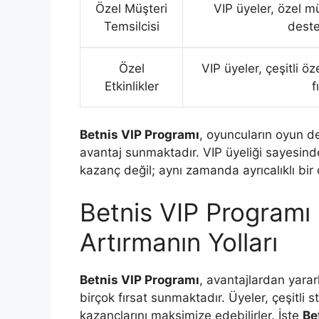
Özel Müşteri
VIP üyeler, özel mü
Temsilcisi
deste
Özel
VIP üyeler, çeşitli öz
Etkinlikler
f
Betnis VIP Programı
, oyuncuların oyun de
avantaj sunmaktadır. VIP üyeliği sayesinde
kazanç değil; aynı zamanda ayrıcalıklı bir
Betnis VIP Programı i
Artırmanın Yolları
Betnis VIP Programı
, avantajlardan yarar
birçok fırsat sunmaktadır. Üyeler, çeşitli s
kazançlarını maksimize edebilirler. İşte
Be