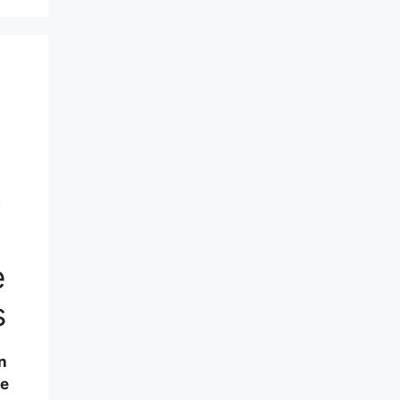
o
e
s
n
ne