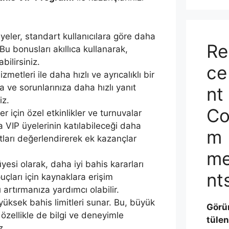
yeler, standart kullanıcılara göre daha
Re
u bonusları akıllıca kullanarak,
abilirsiniz.
ce
zmetleri ile daha hızlı ve ayrıcalıklı bir
a ve sorunlarınıza daha hızlı yanıt
nt
iz.
C
r için özel etkinlikler ve turnuvalar
a VIP üyelerinin katılabileceği daha
m
tları değerlendirerek ek kazançlar
m
esi olarak, daha iyi bahis kararları
nt
uçları için kaynaklara erişim
 artırmanıza yardımcı olabilir.
üksek bahis limitleri sunar. Bu, büyük
Görü
 özellikle de bilgi ve deneyimle
tüle
z.