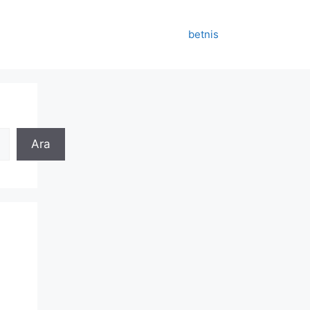
betnis
Ara