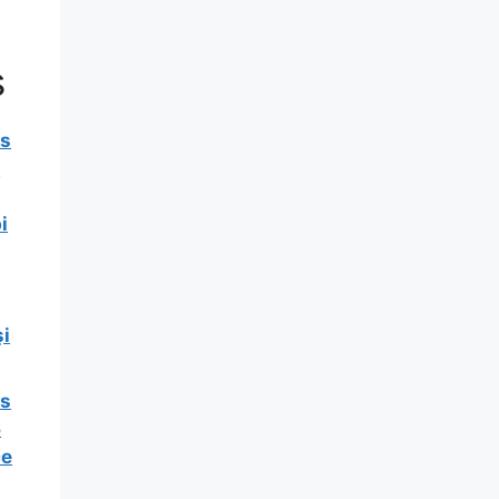
s
is
ı
i
k
şi
is
6
ce