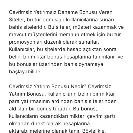
Çevrimsiz Yatırımsız Deneme Bonusu Veren
Siteler, bu tür bonusları kullanıcılarına sunan
bahis siteleridir. Bu siteler, müşteri kazanmak ve
mevcut müşterilerini memnun etmek için bu tür
promosyonları düzenli olarak sunarlar.
Kullanıcılar, bu sitelerde hesap açtıktan sonra
belirli bir miktar bonus hesaplarına tanımlanır ve
bu bonuslar üzerinden bahis oynamaya
başlayabilirler.
Çevrimsiz Yatırım Bonusu Nedir? Çevrimsiz
Yatırım Bonusu, kullanıcıların belirli bir miktar
para yatırmasının ardından bahis sitelerinden
aldıkları bir bonus türüdür. Bu bonus,
kullanıcıların kazandıkları miktarı çevrim şartı
olmadan direkt olarak hesaplarına
aktarabilmelerine olanak tanır. Böylelikle,