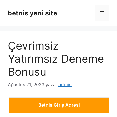
İçeriğe
atla
betnis yeni site
Menü
Çevrimsiz
Yatırımsız Deneme
Bonusu
Ağustos 21, 2023
yazar
admin
Betnis Giriş Adresi