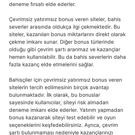
deneme fırsatı elde ederler.
Çevrimsiz yatırımsız bonus veren siteler, bahis
severler arasında oldukça ilgi çekmektedir. Bu
siteler, kazanılan bonus miktarlarını direkt olarak
çekme imkanı sunar. Diğer bonus türlerinde
olduğu gibi çevrim şartı aranmaz ve kazançlar
hemen kullanılabilir. Bu da bahis severlerin daha
fazla kazanç elde etmelerini sağlar.
Bahisçiler için çevrimsiz yatırımsız bonus veren
sitelerin tercih edilmesinin birçok avantajı
bulunmaktadır. İlk olarak, bu bonuslar
sayesinde kullanıcılar, siteyi risk almadan
deneme imkanı elde ederler. Yatırım yapmadan
bonus kazanarak siteyi test edebilir ve oyun
seçeneklerini keşfedebilirsiniz. Ayrıca, çevrim
şartı bulunmaması nedeniyle kazançlarınızı