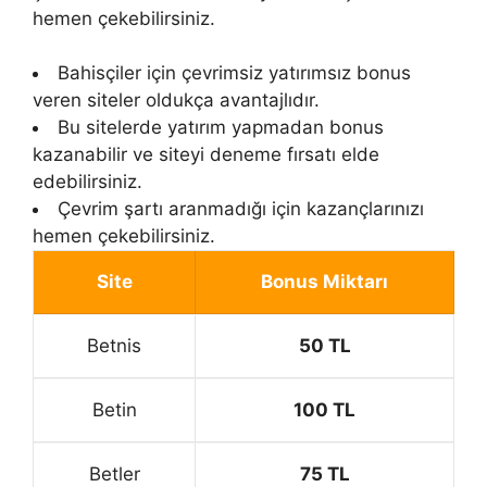
hemen çekebilirsiniz.
Bahisçiler için çevrimsiz yatırımsız bonus
veren siteler oldukça avantajlıdır.
Bu sitelerde yatırım yapmadan bonus
kazanabilir ve siteyi deneme fırsatı elde
edebilirsiniz.
Çevrim şartı aranmadığı için kazançlarınızı
hemen çekebilirsiniz.
Site
Bonus Miktarı
Betnis
50 TL
Betin
100 TL
Betler
75 TL