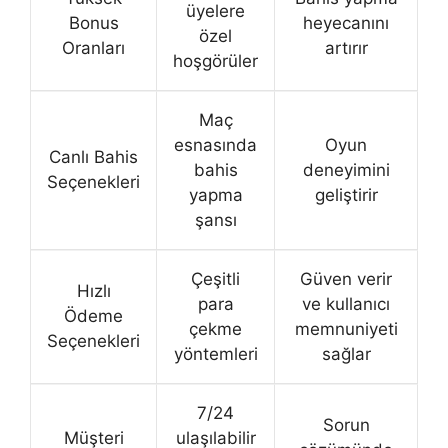
üyelere
Bonus
heyecanını
özel
Oranları
artırır
hoşgörüler
Maç
esnasında
Oyun
Canlı Bahis
bahis
deneyimini
Seçenekleri
yapma
geliştirir
şansı
Çeşitli
Güven verir
Hızlı
para
ve kullanıcı
Ödeme
çekme
memnuniyeti
Seçenekleri
yöntemleri
sağlar
7/24
Sorun
Müşteri
ulaşılabilir