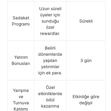
Uzun süreli
üyeler için
Sadakat
sunduğu
Sürekli
Programı
özel
rewardlar.
Belirli
dönemlerde
Yatırım
yapılan
3 gün
Bonusları
yatırımlar
için ek para.
Özel
Yarışma
etkinliklerde
ve
Etkinliğe göre
ödül
Turnuva
değişir
kazanma
Katılımı