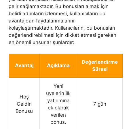
gelir sağlamaktadır. Bu bonusları almak için
belirli adımların izlenmesi, kullanıcıların bu
avantajdan faydalanmalarını
kolaylaştırmaktadır. Kullanıcıların, bu bonusları
değerlendirebilmesi için dikkat etmesi gereken
en önemli unsurlar şunlardır:
Değerlendirme
Avantaj
Açıklama
Süresi
Yeni
üyelerin ilk
Hoş
yatırımına
Geldin
7 gün
ek olarak
Bonusu
verilen
bonus.