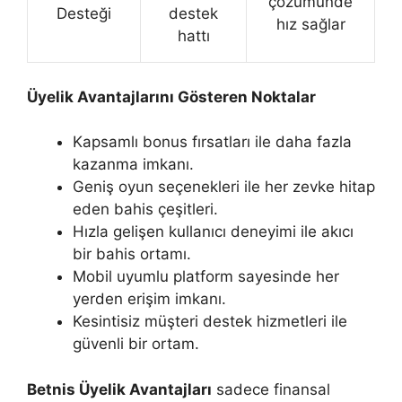
çözümünde
Desteği
destek
hız sağlar
hattı
Üyelik Avantajlarını Gösteren Noktalar
Kapsamlı bonus fırsatları ile daha fazla
kazanma imkanı.
Geniş oyun seçenekleri ile her zevke hitap
eden bahis çeşitleri.
Hızla gelişen kullanıcı deneyimi ile akıcı
bir bahis ortamı.
Mobil uyumlu platform sayesinde her
yerden erişim imkanı.
Kesintisiz müşteri destek hizmetleri ile
güvenli bir ortam.
Betnis Üyelik Avantajları
sadece finansal