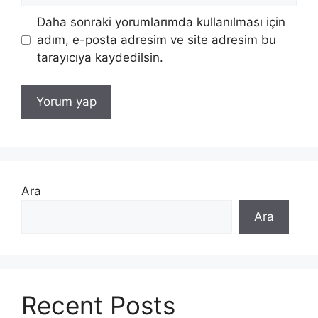
Daha sonraki yorumlarımda kullanılması için
adım, e-posta adresim ve site adresim bu
tarayıcıya kaydedilsin.
Ara
Ara
Recent Posts