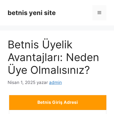
İçeriğe
atla
betnis yeni site
Menü
Betnis Üyelik
Avantajları: Neden
Üye Olmalısınız?
Nisan 1, 2025
yazar
admin
Betnis Giriş Adresi